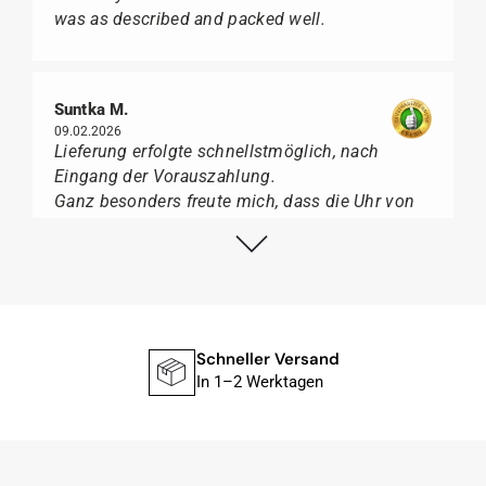
was as described and packed well.
Suntka M.
09.02.2026
Lieferung erfolgte schnellstmöglich, nach
Eingang der Vorauszahlung.
Ganz besonders freute mich, dass die Uhr von
Citizen nicht in der üblichen schwarzen Box
geliefert wurde, sondern mit der gelben
Taucherflasche.
Ich kann Watch Papst, wer Uhren von Citizen,
Union Glashütte, Mido, Swatch oder Tissot liebt,
für seine professionelle Arbeit und tollen
Schneller Versand
Service extrem weiter empfehlen.
In 1–2 Werktagen