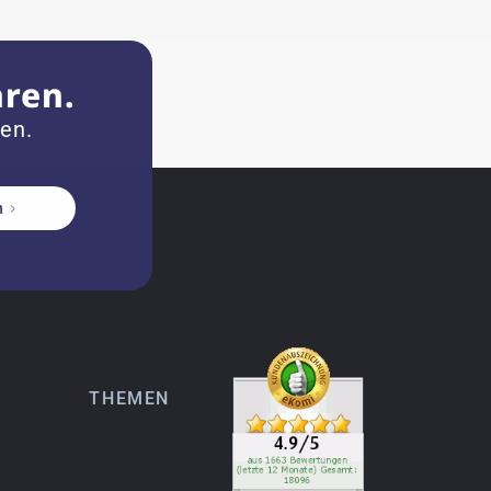
hren.
zen.
n
THEMEN