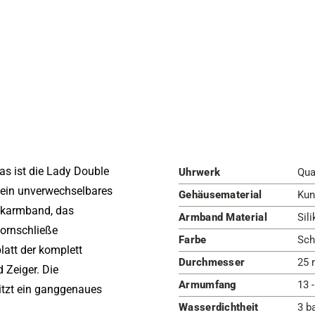
as ist die Lady Double
Uhrwerk
Qua
 ein unverwechselbares
Gehäusematerial
Kun
hukarmband, das
Armband Material
Sil
ornschließe
Farbe
Sch
latt der komplett
Durchmesser
25 
 Zeiger. Die
Armumfang
13 
itzt ein ganggenaues
Wasserdichtheit
3 b