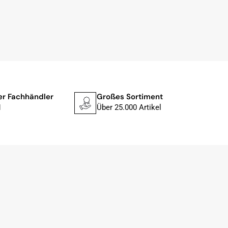
ler Fachhändler
Großes Sortiment
Schne
1
Über 25.000 Artikel
In 1–