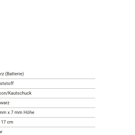
rz (Batterie)
ststoff
ikon/Kautschuck
warz
mm x 7 mm Höhe
- 17 cm
ar