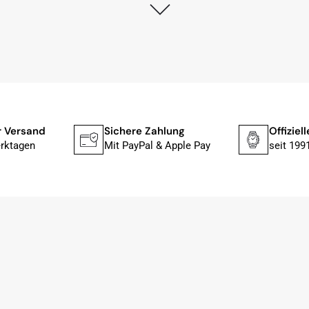
lstmöglich, nach Eingang der Vorauszahlung.
, dass die Uhr von Citizen nicht in der üblichen schwarzen
rn mit der gelben Taucherflasche.
Uhren von Citizen, Union Glashütte, Mido, Swatch oder
r Versand
Sichere Zahlung
Offiziel
fessionelle Arbeit und tollen Service extrem weiter empfehlen.
rktagen
Mit PayPal & Apple Pay
seit 199
ch bei Sonderwünschen; wurde umgehend und