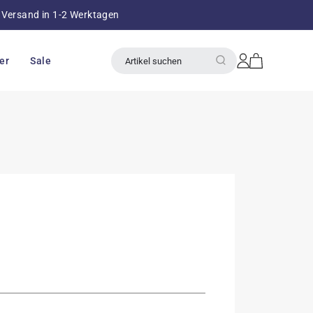
Versand in 1-2 Werktagen
über 8
Einloggen
Warenkorb
er
Sale
Artikel suchen