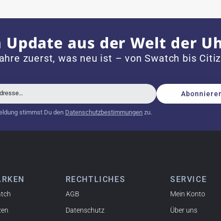
 mit neuer Batterie und korrekt eingestellter Uhrzeit an,
 Update aus der Welt der U
dem Jahr 1996 ist
ahre zuerst, was neu ist – von Swatch bis Citi
Adresse…
Abonniere
schöne Uhr. Vielen Dank :-)
eldung stimmst Du den
Datenschutzbestimmungen
zu.
tch from 2003 is really a time capsule! Very satisfied to find
ARKEN
RECHTLICHES
SERVICE
you!
tch
AGB
Mein Konto
zen
Datenschutz
Über uns