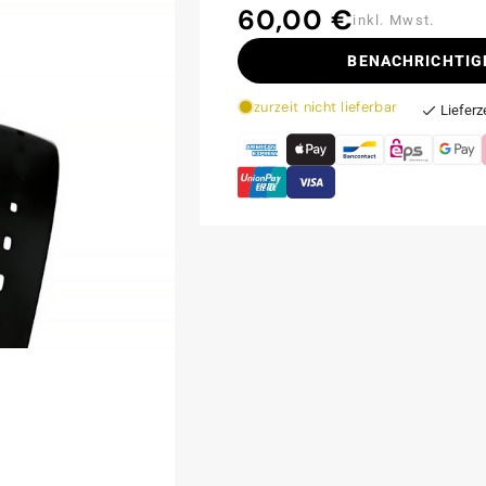
60,00 €
Normaler
inkl. Mwst.
Preis
BENACHRICHTIG
zurzeit nicht lieferbar
Lieferz