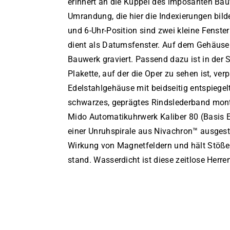
erinnert an die Kuppel des imposanten Ba
Umrandung, die hier die Indexierungen bild
und 6-Uhr-Position sind zwei kleine Fenster
dient als Datumsfenster. Auf dem Gehäuse
Bauwerk graviert. Passend dazu ist in der
Plakette, auf der die Oper zu sehen ist, ver
Edelstahlgehäuse mit beidseitig entspiegel
schwarzes, geprägtes Rindslederband mont
Mido Automatikuhrwerk Kaliber 80 (Basis E
einer Unruhspirale aus Nivachron™ ausgestat
Wirkung von Magnetfeldern und hält Stöße
stand. Wasserdicht ist diese zeitlose Herren