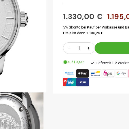
1.330,00 €
1.195
Normaler
Verkauf
Preis
5% Skonto bei Kauf per Vorkasse und Ba
Preis ist dann 1.135,25 €.
Anzahl
Verringere
Erhöhe
die
die
auf Lager
Menge
Menge
Lieferzeit 1-2 Werkt
für
für
Baroncelli
Baroncelli
II
II
20th
20th
Anniversary
Anniversary
Inspired
Inspired
by
by
Architecture
Architecture
39
39
mm
mm