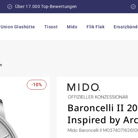
Über 17.000 Top-Bewertungen
Union Glashütte
Tissot
Mido
Flik Flak
Ersatzbänd
mm
-10%
Baroncelli II 2
Inspired by Ar
Mido Baroncelli II M03740716261