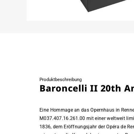
Medien
10
in
Modal
öffnen
Produktbeschreibung
Baroncelli II 20th 
Eine Hommage an das Opernhaus in Rennes
M037.407.16.261.00 mit einer weltweit limi
1836, dem Eröffnungsjahr der Opéra de Ren