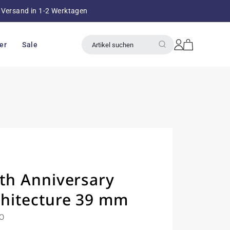
Versand in 1-2 Werktagen
über 8
Einloggen
Warenkorb
er
Sale
Artikel suchen
0th Anniversary
chitecture 39 mm
00