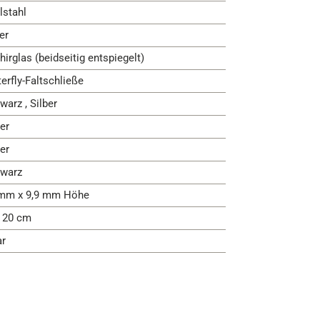
lstahl
er
hirglas (beidseitig entspiegelt)
terfly-Faltschließe
warz , Silber
er
er
warz
mm x 9,9 mm Höhe
- 20 cm
ar