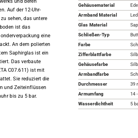
uwerks und deren
Gehäusematerial
Ede
en. Auf der 12-Uhr-
Armband Material
Led
 zu sehen, das untere
Glas Material
Sap
boden ist das
Schließen-Typ
But
 Sonderverpackung eine
packt. An dem polierten
Farbe
Sch
tem Saphirglas ist ein
Zifferblattfarbe
Silb
iert. Das verbaute
Gehäusefarbe
Silb
TA C07.611) ist mit
Armbandfarbe
Sch
tet. Sie reduziert die
Durchmesser
39 
n und Zeiteinflüssen
Armumfang
14 
uhr bis zu 5 bar.
Wasserdichtheit
5 b