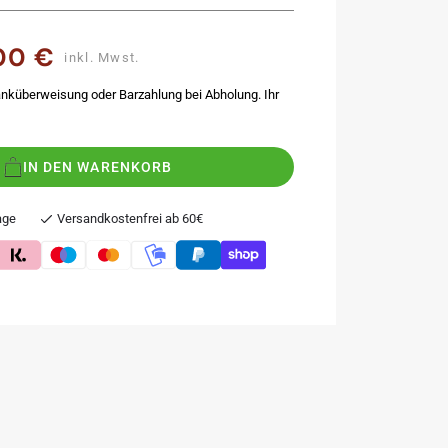
,00 €
spreis
inkl. Mwst.
nküberweisung oder Barzahlung bei Abholung. Ihr
IN DEN WARENKORB
age
Versandkostenfrei ab 60€