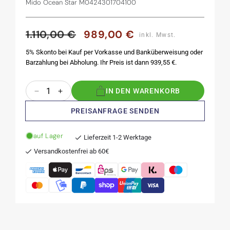
Mido Ocean Star M0424301704100
1.110,00 €
989,00 €
Normaler
Verkaufspreis
inkl. Mwst.
Preis
5% Skonto bei Kauf per Vorkasse und Banküberweisung oder
Barzahlung bei Abholung. Ihr Preis ist dann 939,55 €.
Anzahl
IN DEN WARENKORB
Verringere
Erhöhe
die
die
PREISANFRAGE SENDEN
Menge
Menge
für
für
auf Lager
Ocean
Ocean
Lieferzeit 1-2 Werktage
Star
Star
Versandkostenfrei ab 60€
200C
200C
42,5
42,5
mm
mm
Blue
Blue