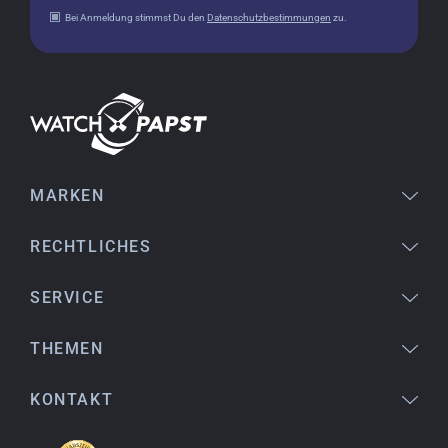
Bei Anmeldung stimmst Du den
Datenschutzbestimmungen
zu.
Jessica E.
18.02.2026
Perfekter Service und sehr schöne Uhr. Vielen
Dank :-)
MARKEN
Bogdan B.
14.02.2026
To find a new in the box watch from 2003 is
RECHTLICHES
really a time capsule! Very satisfied to find such
a great shop! Thank you!
SERVICE
THEMEN
Joshua L.
18.02.2026
KONTAKT
Ich komme aus den USA (Buffalo, NY) und habe
bereits mehrere Uhren bei watchpapst gekauft.
Sehr empfehlenswert!