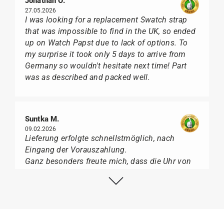
Jonathan O.
27.05.2026
I was looking for a replacement Swatch strap
that was impossible to find in the UK, so ended
up on Watch Papst due to lack of options. To
my surprise it took only 5 days to arrive from
Germany so wouldn't hesitate next time! Part
was as described and packed well.
Suntka M.
09.02.2026
Lieferung erfolgte schnellstmöglich, nach
Eingang der Vorauszahlung.
Ganz besonders freute mich, dass die Uhr von
Citizen nicht in der üblichen schwarzen Box
geliefert wurde, sondern mit der gelben
Taucherflasche.
Ich kann Watch Papst, wer Uhren von Citizen,
Union Glashütte, Mido, Swatch oder Tissot liebt,