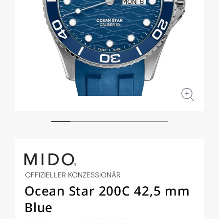
Medien
Medi
1
2
in
in
Modal
Moda
öffnen
öffne
Ocean Star 200C 42,5 mm
Blue