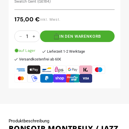
Swatch Gent (GE184)
175,00 €
Normaler
inkl. Mwst.
Preis
Anzahl
IN DEN WARENKORB
Verringere
Erhöhe
die
die
Menge
Menge
auf Lager
Lieferzeit 1-2 Werktage
für
für
Versandkostenfrei ab 60€
BONSOIR
BONSOIR
MONTREUX
MONTREUX
/
/
JAZZ
JAZZ
FESTIVAL
FESTIVAL
2006
2006
Produktbeschreibung
BONSOIR MONTREUX / JAZZ