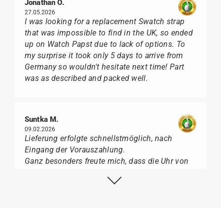
Jonathan O.
27.05.2026
I was looking for a replacement Swatch strap
that was impossible to find in the UK, so ended
up on Watch Papst due to lack of options. To
my surprise it took only 5 days to arrive from
Germany so wouldn't hesitate next time! Part
was as described and packed well.
Suntka M.
09.02.2026
Lieferung erfolgte schnellstmöglich, nach
Eingang der Vorauszahlung.
Ganz besonders freute mich, dass die Uhr von
Citizen nicht in der üblichen schwarzen Box
geliefert wurde, sondern mit der gelben
Taucherflasche.
Ich kann Watch Papst, wer Uhren von Citizen,
Union Glashütte, Mido, Swatch oder Tissot liebt,