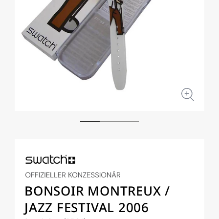
Medien
Medi
1
2
in
in
Modal
Moda
öffnen
öffne
BONSOIR MONTREUX /
JAZZ FESTIVAL 2006