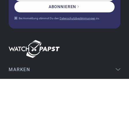
Sehr empfehlenswert!
ABONNIEREN
Bei Anmeldung stimmst Du den
Datenschutzbestimmungen
zu.
Christine J.
14.02.2026
Die Lieferung war superschnell und die Uhr
einwandfrei. Auch die Verpackung war sehr gut.
Ich bin sehr zufrieden, jederzeit wieder!
MARKEN
Stefan S.
16.02.2026
RECHTLICHES
gut auffindbar im Netz, stichhaltige
Informationen an den Produkten, einfache
Orientierung beim Kauf, sofortiger Versand,
SERVICE
alles ausgezeichnet
THEMEN
KONTAKT
Birgit S.