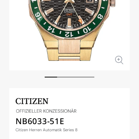
Medien
Medi
1
2
in
in
Modal
Moda
öffnen
öffne
NB6033-51E
Citizen Herren Automatik Series 8