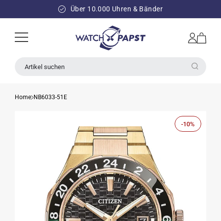
DIREKT
ZUM
Über 10.000 Uhren & Bänder
INHALT
Einloggen
Warenkorb
Artikel suchen
Home
NB6033-51E
-10%