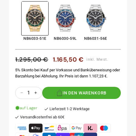
NB6033-51E
NB6030-59L
NB6031-56E
1.295,00 €
1.165,50 €
Normaler
Verkaufspreis
inkl. Mwst.
Preis
5% Skonto bei Kauf per Vorkasse und Banküberweisung oder
Barzahlung bei Abholung. Ihr Preis ist dann 1.107,23 €.
Anzahl
IN DEN WARENKORB
Verringere
Erhöhe
die
die
Menge
Menge
auf Lager
Lieferzeit 1-2 Werktage
für
für
Versandkostenfrei ab 60€
NB6033-
NB6033-
51E
51E