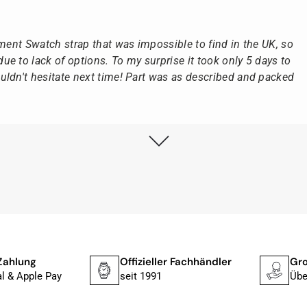
ement Swatch strap that was impossible to find in the UK, so
e to lack of options. To my surprise it took only 5 days to
ldn't hesitate next time! Part was as described and packed
lstmöglich, nach Eingang der Vorauszahlung.
, dass die Uhr von Citizen nicht in der üblichen schwarzen
rn mit der gelben Taucherflasche.
Uhren von Citizen, Union Glashütte, Mido, Swatch oder
Zahlung
Offizieller Fachhändler
Gro
fessionelle Arbeit und tollen Service extrem weiter empfehlen.
l & Apple Pay
seit 1991
Übe