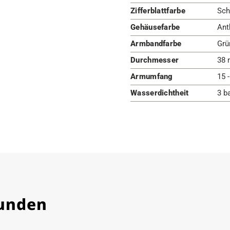
Zifferblattfarbe
Sch
Gehäusefarbe
Ant
Armbandfarbe
Grü
Durchmesser
38 
Armumfang
15 
Wasserdichtheit
3 b
Kunden