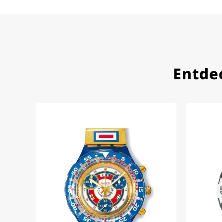
Herbert B.
11.02.2026
Sehr entgegenkommend au
verständlich informiert.
Kauf zu empfehlen
Entde
Eva M.
14.02.2026
Alles perfekt - die Uhr kam
obwohl sie ein Relikt aus 
Jessica E.
18.02.2026
Perfekter Service und sehr 