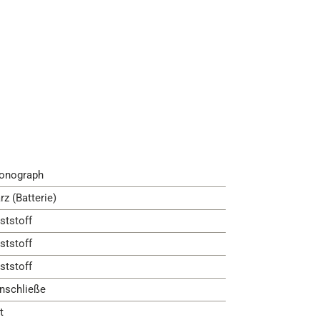
onograph
rz (Batterie)
ststoff
ststoff
ststoff
nschließe
t