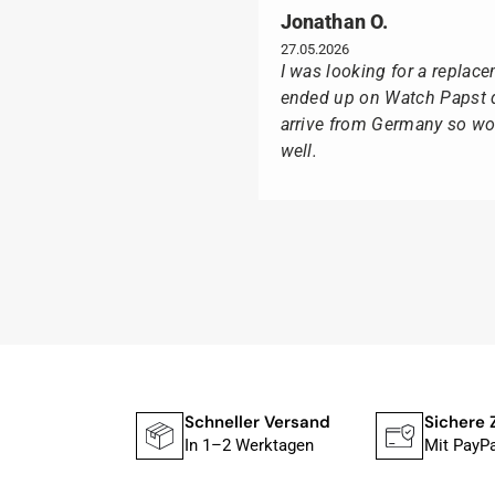
Jonathan O.
27.05.2026
I was looking for a replac
ended up on Watch Papst du
arrive from Germany so wou
well.
Suntka M.
09.02.2026
Lieferung erfolgte schnel
Ganz besonders freute mich
Box geliefert wurde, sonde
Ich kann Watch Papst, wer 
s Sortiment
Schneller Versand
Sichere 
Tissot liebt, für seine pro
.000 Artikel
In 1–2 Werktagen
Mit PayPa