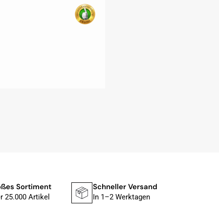
ßes Sortiment
Schneller Versand
Siche
r 25.000 Artikel
In 1–2 Werktagen
Mit P