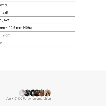
warz
hrazit
n , Rot
mm × 12,5 mm Höhe
- 19 cm
ar
Von +17.800 Personen empfohlen