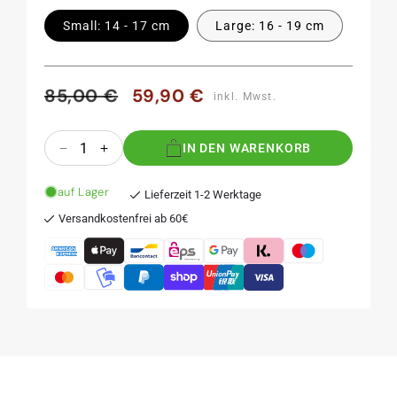
Small: 14 - 17 cm
Large: 16 - 19 cm
85,00 €
59,90 €
Normaler
Verkaufspreis
inkl. Mwst.
Preis
Anzahl
IN DEN WARENKORB
Verringere
Erhöhe
die
die
Menge
Menge
auf Lager
Lieferzeit 1-2 Werktage
für
für
Versandkostenfrei ab 60€
SPACE
SPACE
TRIP
TRIP