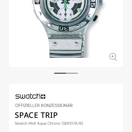
Medien
Medi
1
2
in
in
Modal
Moda
öffnen
öffne
SPACE TRIP
Swatch Midi Aqua Chrono (SEK107A/B)