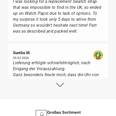
I was looking for a replacement Swatch strap
that was impossible to find in the UK, so ended
up on Watch Papst due to lack of options. To
my surprise it took only 5 days to arrive from
Germany so wouldn't hesitate next time! Part
was as described and packed well.
Suntka M.
09.02.2026
Lieferung erfolgte schnellstmöglich, nach
Eingang der Vorauszahlung.
Ganz besonders freute mich, dass die Uhr von
Citizen nicht in der üblichen schwarzen Box
geliefert wurde, sondern mit der gelben
Taucherflasche.
Ich kann Watch Papst, wer Uhren von Citizen,
Union Glashütte, Mido, Swatch oder Tissot liebt,
für seine professionelle Arbeit und tollen
Großes Sortiment