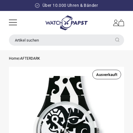
DIREKT
ZUM
Über 10.000 Uhren & Bänder
INHALT
Einloggen
Warenkorb
Artikel suchen
Home
AFTERDARK
Ausverkauft