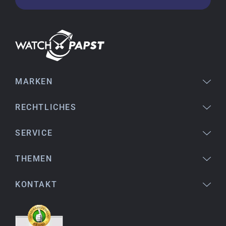
Jessica E.
18.02.2026
Perfekter Service und sehr schöne Uhr. Vielen
Dank :-)
MARKEN
Bogdan B.
14.02.2026
To find a new in the box watch from 2003 is
RECHTLICHES
really a time capsule! Very satisfied to find such
a great shop! Thank you!
SERVICE
THEMEN
Joshua L.
18.02.2026
KONTAKT
Ich komme aus den USA (Buffalo, NY) und habe
bereits mehrere Uhren bei watchpapst gekauft.
Sehr empfehlenswert!