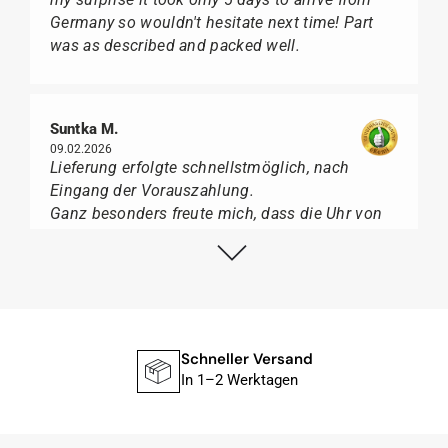
Germany so wouldn't hesitate next time! Part
was as described and packed well.
Suntka M.
09.02.2026
Lieferung erfolgte schnellstmöglich, nach
Eingang der Vorauszahlung.
Ganz besonders freute mich, dass die Uhr von
Citizen nicht in der üblichen schwarzen Box
geliefert wurde, sondern mit der gelben
Taucherflasche.
Ich kann Watch Papst, wer Uhren von Citizen,
Union Glashütte, Mido, Swatch oder Tissot liebt,
für seine professionelle Arbeit und tollen
Schneller Versand
Service extrem weiter empfehlen.
In 1–2 Werktagen