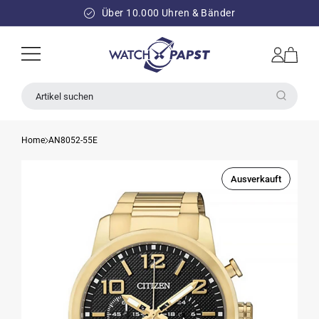
DIREKT
ZUM
Über 10.000 Uhren & Bänder
INHALT
Einloggen
Warenkorb
Artikel suchen
Home
AN8052-55E
Ausverkauft