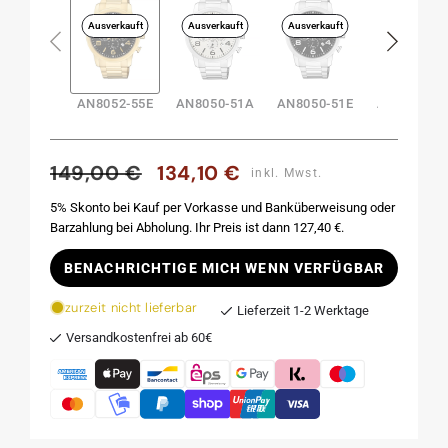
Ausverkauft
Ausverkauft
Ausverkauft
Ausverkauft
AN8052-55E
AN8050-51A
AN8050-51E
AN8055-06
149,00 €
134,10 €
Normaler
Verkaufspreis
inkl. Mwst.
Preis
5% Skonto bei Kauf per Vorkasse und Banküberweisung oder
Barzahlung bei Abholung. Ihr Preis ist dann 127,40 €.
BENACHRICHTIGE MICH WENN VERFÜGBAR
zurzeit nicht lieferbar
Lieferzeit 1-2 Werktage
Versandkostenfrei ab 60€