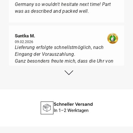
Germany so wouldn't hesitate next time! Part
was as described and packed well.
Suntka M.
09.02.2026
Lieferung erfolgte schnellstmöglich, nach
Eingang der Vorauszahlung.
Ganz besonders freute mich, dass die Uhr von
Citizen nicht in der üblichen schwarzen Box
geliefert wurde, sondern mit der gelben
Taucherflasche.
Ich kann Watch Papst, wer Uhren von Citizen,
Union Glashütte, Mido, Swatch oder Tissot liebt,
für seine professionelle Arbeit und tollen
Schneller Versand
Service extrem weiter empfehlen.
In 1–2 Werktagen