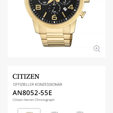
Medien
1
in
Modal
öffnen
AN8052-55E
Citizen Herren Chronograph