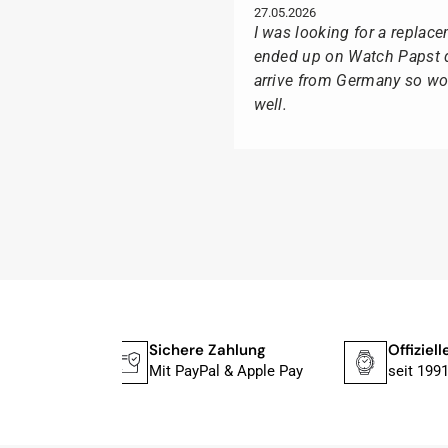
27.05.2026
I was looking for a replac
ended up on Watch Papst du
arrive from Germany so wou
well.
Suntka M.
09.02.2026
Lieferung erfolgte schnel
Ganz besonders freute mich
Box geliefert wurde, sonde
Ich kann Watch Papst, wer 
r Versand
Sichere Zahlung
Offiziel
Tissot liebt, für seine pro
rktagen
Mit PayPal & Apple Pay
seit 199
Herbert B.