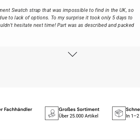
ement Swatch strap that was impossible to find in the UK, so
e to lack of options. To my surprise it took only 5 days to
ldn't hesitate next time! Part was as described and packed
lstmöglich, nach Eingang der Vorauszahlung.
, dass die Uhr von Citizen nicht in der üblichen schwarzen
rn mit der gelben Taucherflasche.
Uhren von Citizen, Union Glashütte, Mido, Swatch oder
ler Fachhändler
Großes Sortiment
Schne
fessionelle Arbeit und tollen Service extrem weiter empfehlen.
1
Über 25.000 Artikel
In 1–2