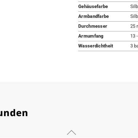
Gehäusefarbe
Silb
Armbandfarbe
Silb
Durchmesser
25 
Armumfang
13 
Wasserdichtheit
3 b
Kunden