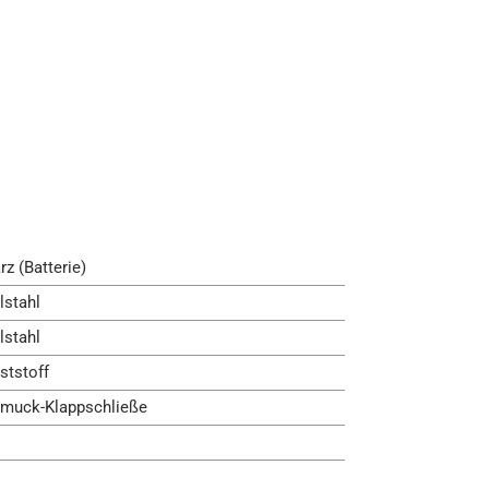
rz (Batterie)
lstahl
lstahl
ststoff
muck-Klappschließe