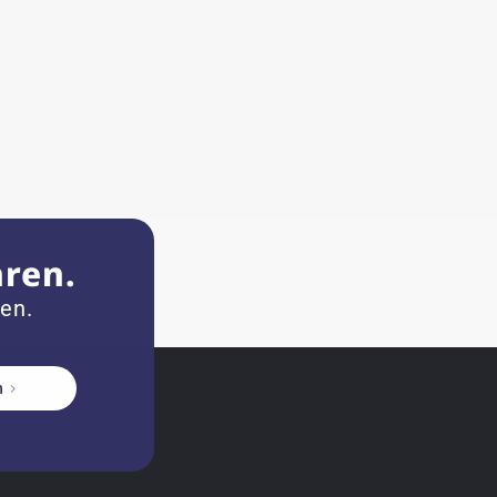
hren.
zen.
n