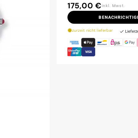
175,00 €
Normaler
inkl. Mwst.
Preis
BENACHRICHTIG
zurzeit nicht lieferbar
Lieferz