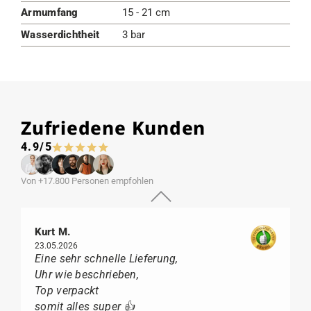
Armumfang
15 - 21 cm
Wasserdichtheit
3 bar
Zufriedene Kunden
4.9/5
Von +17.800 Personen empfohlen
Kurt M.
23.05.2026
Eine sehr schnelle Lieferung,
Uhr wie beschrieben,
Top verpackt
somit alles super 👍