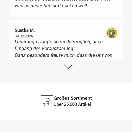
was as described and packed well.
Suntka M.
09.02.2026
Lieferung erfolgte schnellstmöglich, nach
Eingang der Vorauszahlung.
Ganz besonders freute mich, dass die Uhr von
Citizen nicht in der üblichen schwarzen Box
geliefert wurde, sondern mit der gelben
Taucherflasche.
Ich kann Watch Papst, wer Uhren von Citizen,
Union Glashütte, Mido, Swatch oder Tissot liebt,
für seine professionelle Arbeit und tollen
Großes Sortiment
Service extrem weiter empfehlen.
Über 25.000 Artikel