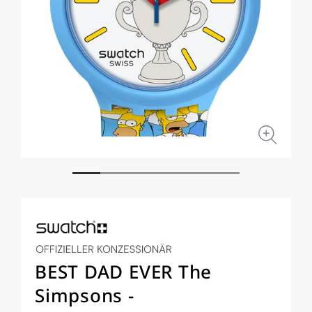
Medien
Medi
1
2
in
in
Modal
Moda
öffnen
öffne
BEST DAD EVER The
Simpsons -