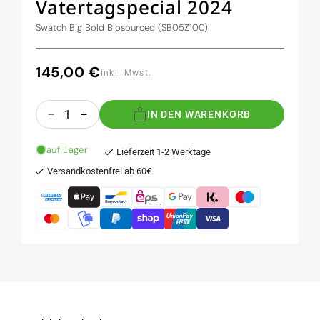
Vatertagspecial 2024
Swatch Big Bold Biosourced (SB05Z100)
145,00 €
Normaler
inkl. Mwst.
Preis
Anzahl
IN DEN WARENKORB
Verringere
Erhöhe
die
die
Menge
Menge
auf Lager
Lieferzeit 1-2 Werktage
für
für
Versandkostenfrei ab 60€
BEST
BEST
DAD
DAD
EVER
EVER
The
The
Simpsons
Simpsons
-
-
Vatertagspecial
Vatertagspecial
2024
2024