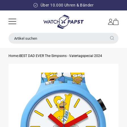
DIREKT
ZUM
Über 10.000 Uhren & Bänder
INHALT
Einloggen
Warenkorb
Artikel suchen
Home
BEST DAD EVER The Simpsons - Vatertagspecial 2024