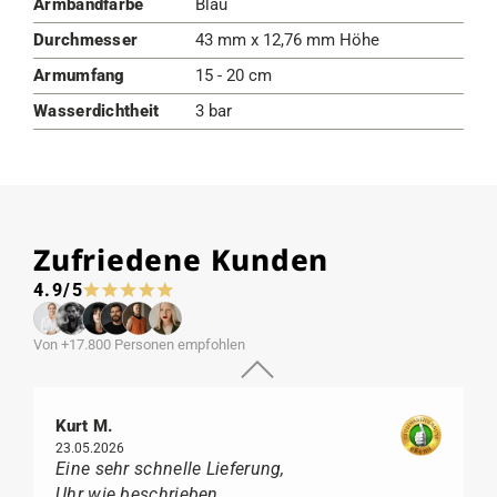
Armbandfarbe
Blau
Durchmesser
43 mm x 12,76 mm Höhe
Armumfang
15 - 20 cm
Wasserdichtheit
3 bar
Zufriedene Kunden
4.9/5
Von +17.800 Personen empfohlen
Kurt M.
23.05.2026
Eine sehr schnelle Lieferung,
Uhr wie beschrieben,