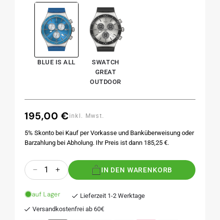
BLUE IS ALL
SWATCH
GREAT
OUTDOOR
195,00 €
Normaler
inkl. Mwst.
Preis
5% Skonto bei Kauf per Vorkasse und Banküberweisung oder
Barzahlung bei Abholung. Ihr Preis ist dann 185,25 €.
Anzahl
IN DEN WARENKORB
Verringere
Erhöhe
die
die
Menge
Menge
auf Lager
Lieferzeit 1-2 Werktage
für
für
Versandkostenfrei ab 60€
BLUE
BLUE