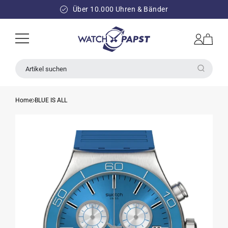
DIREKT
ZUM
Über 10.000 Uhren & Bänder
INHALT
Einloggen
Warenkorb
Artikel suchen
Home
BLUE IS ALL