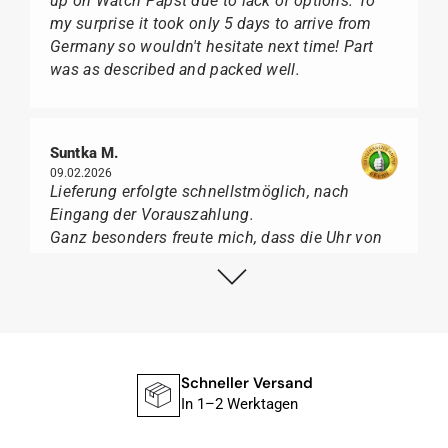
up on Watch Papst due to lack of options. To
my surprise it took only 5 days to arrive from
Germany so wouldn't hesitate next time! Part
was as described and packed well.
Suntka M.
09.02.2026
Lieferung erfolgte schnellstmöglich, nach
Eingang der Vorauszahlung.
Ganz besonders freute mich, dass die Uhr von
Citizen nicht in der üblichen schwarzen Box
geliefert wurde, sondern mit der gelben
Taucherflasche.
Ich kann Watch Papst, wer Uhren von Citizen,
Union Glashütte, Mido, Swatch oder Tissot liebt,
für seine professionelle Arbeit und tollen
Schneller Versand
Service extrem weiter empfehlen.
In 1–2 Werktagen