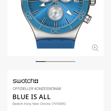
Medien
Medi
1
2
in
in
Modal
Moda
öffnen
öffne
BLUE IS ALL
Swatch Irony New Chrono (YVS485)