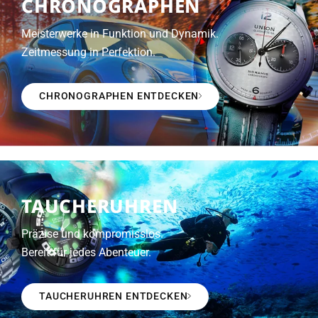
CHRONOGRAPHEN
Meisterwerke in Funktion und Dynamik.
Zeitmessung in Perfektion.
CHRONOGRAPHEN ENTDECKEN
TAUCHERUHREN
Präzise und kompromisslos.
Bereit für jedes Abenteuer.
TAUCHERUHREN ENTDECKEN