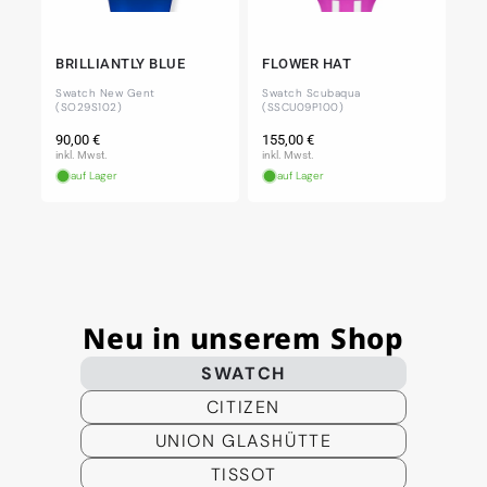
BRILLIANTLY BLUE
FLOWER HAT
Swatch New Gent
Swatch Scubaqua
(SO29S102)
(SSCU09P100)
Normaler
Normaler
90,00 €
155,00 €
Preis
Preis
inkl. Mwst.
inkl. Mwst.
auf Lager
auf Lager
Neu in unserem Shop
SWATCH
CITIZEN
UNION GLASHÜTTE
TISSOT