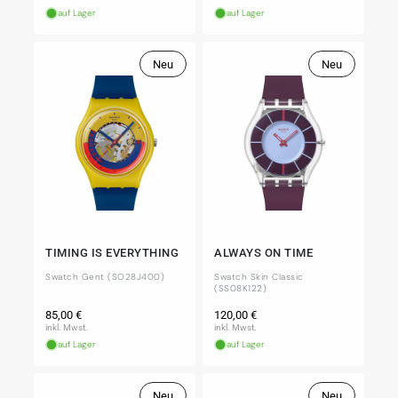
auf Lager
auf Lager
Neu
Neu
TIMING IS EVERYTHING
ALWAYS ON TIME
Swatch Gent (SO28J400)
Swatch Skin Classic
(SS08K122)
Normaler
Normaler
85,00 €
120,00 €
Preis
Preis
inkl. Mwst.
inkl. Mwst.
auf Lager
auf Lager
Neu
Neu