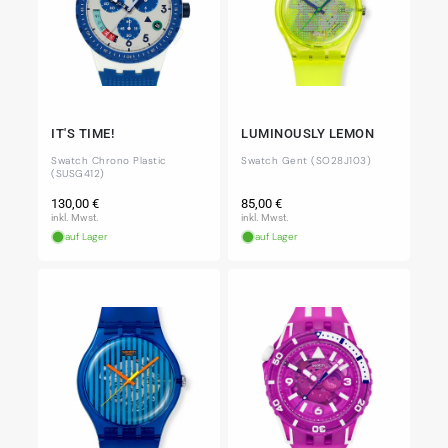
IT'S TIME!
LUMINOUSLY LEMON
Swatch Chrono Plastic
Swatch Gent (SO28J103)
(SUSG412)
Normaler
Normaler
130,00 €
85,00 €
Preis
Preis
inkl. Mwst.
inkl. Mwst.
auf Lager
auf Lager