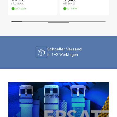
Preis
Preis
P
inkl. Mwst.
inkl. Mwst.
in
auf Lager
auf Lager
Sichere Zahlung
Mit PayPal & Apple Pay