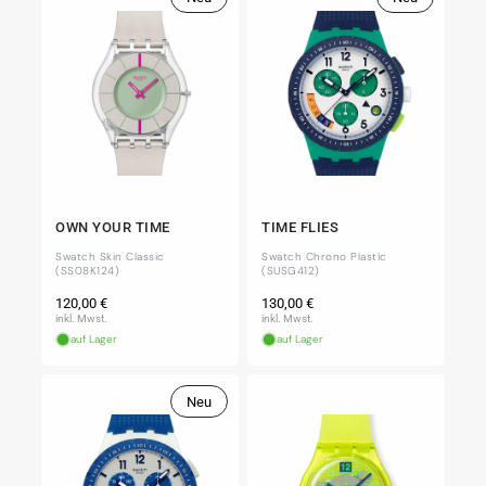
OWN YOUR TIME
TIME FLIES
Swatch Skin Classic
Swatch Chrono Plastic
(SS08K124)
(SUSG412)
Normaler
Normaler
120,00 €
130,00 €
Preis
Preis
inkl. Mwst.
inkl. Mwst.
auf Lager
auf Lager
Neu