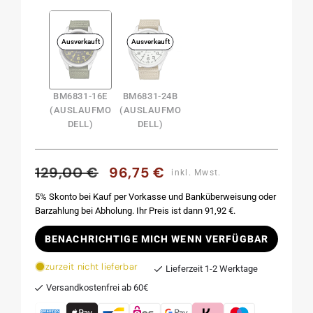
Ausverkauft
Ausverkauft
BM6831-16E
BM6831-24B
(AUSLAUFMO
(AUSLAUFMO
DELL)
DELL)
129,00 €
96,75 €
Normaler
Verkaufspreis
inkl. Mwst.
Preis
5% Skonto bei Kauf per Vorkasse und Banküberweisung oder
Barzahlung bei Abholung. Ihr Preis ist dann 91,92 €.
BENACHRICHTIGE MICH WENN VERFÜGBAR
zurzeit nicht lieferbar
Lieferzeit 1-2 Werktage
Versandkostenfrei ab 60€