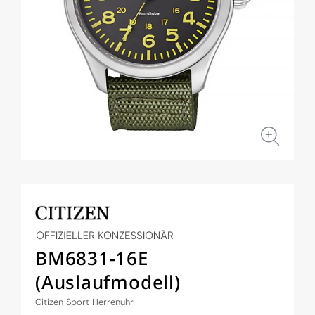
Medien
1
in
Modal
öffnen
BM6831-16E
(Auslaufmodell)
Citizen Sport Herrenuhr