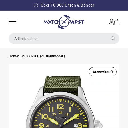
DIREKT
ZUM
Über 10.000 Uhren & Bänder
INHALT
Einloggen
Warenkorb
Artikel suchen
Home
BM6831-16E (Auslaufmodell)
Ausverkauft