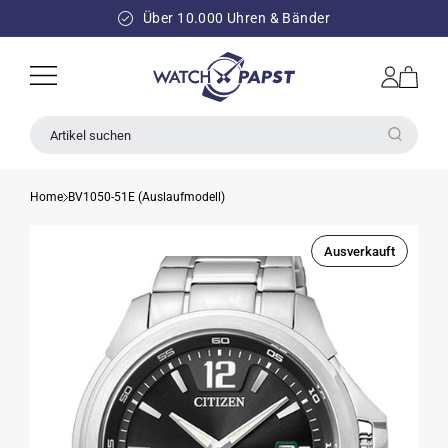
DIREKT
ZUM
Über 10.000 Uhren & Bänder
INHALT
Einloggen
Warenkorb
Artikel suchen
Home
BV1050-51E (Auslaufmodell)
Ausverkauft