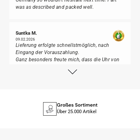
was as described and packed well.
Suntka M.
09.02.2026
Lieferung erfolgte schnellstmöglich, nach
Eingang der Vorauszahlung.
Ganz besonders freute mich, dass die Uhr von
Citizen nicht in der üblichen schwarzen Box
geliefert wurde, sondern mit der gelben
Taucherflasche.
Ich kann Watch Papst, wer Uhren von Citizen,
Union Glashütte, Mido, Swatch oder Tissot liebt,
für seine professionelle Arbeit und tollen
Großes Sortiment
Service extrem weiter empfehlen.
Über 25.000 Artikel