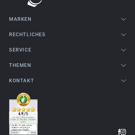
MARKEN
Bogdan B.
14.02.2026
To find a new in the box watch from 2003 is
RECHTLICHES
really a time capsule! Very satisfied to find such
a great shop! Thank you!
SERVICE
THEMEN
Joshua L.
18.02.2026
KONTAKT
Ich komme aus den USA (Buffalo, NY) und habe
bereits mehrere Uhren bei watchpapst gekauft.
Sehr empfehlenswert!
Christine J.
14.02.2026
Die Lieferung war superschnell und die Uhr