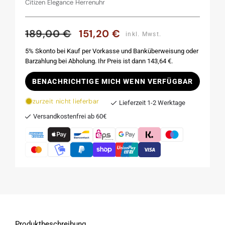
Citizen Elegance Herrenuhr
189,00 €
151,20 €
Normaler
Verkaufspreis
inkl. Mwst.
Preis
5% Skonto bei Kauf per Vorkasse und Banküberweisung oder
Barzahlung bei Abholung. Ihr Preis ist dann 143,64 €.
BENACHRICHTIGE MICH WENN VERFÜGBAR
zurzeit nicht lieferbar
Lieferzeit 1-2 Werktage
Versandkostenfrei ab 60€
Produktbeschreibung