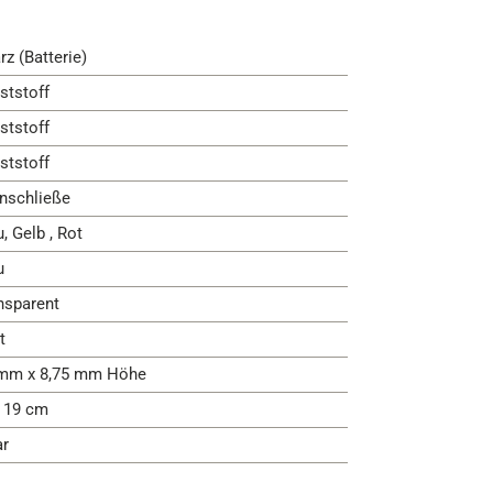
rz (Batterie)
ststoff
ststoff
ststoff
nschließe
, Gelb , Rot
u
nsparent
t
mm x 8,75 mm Höhe
- 19 cm
ar