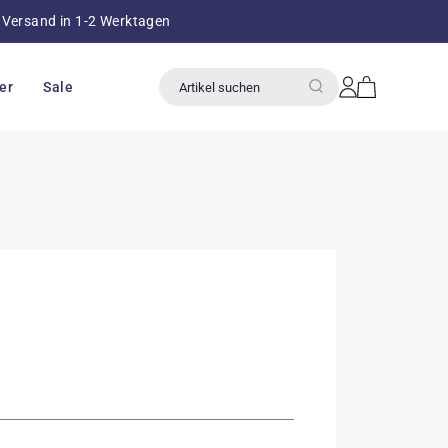
Versand in 1-2 Werktagen
über 8
Einloggen
Warenkorb
er
Sale
Artikel suchen