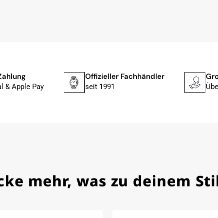
lstmöglich, nach Eingang der Vorauszahlung.
, dass die Uhr von Citizen nicht in der üblichen schwarzen
rn mit der gelben Taucherflasche.
Uhren von Citizen, Union Glashütte, Mido, Swatch oder
Zahlung
Offizieller Fachhändler
Gro
fessionelle Arbeit und tollen Service extrem weiter empfehlen.
l & Apple Pay
seit 1991
Übe
ch bei Sonderwünschen; wurde umgehend und
cke mehr, was zu deinem Stil