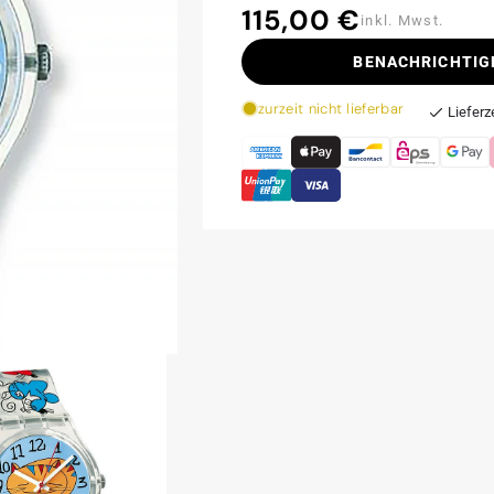
115,00 €
Normaler
inkl. Mwst.
Preis
BENACHRICHTIG
zurzeit nicht lieferbar
Lieferz