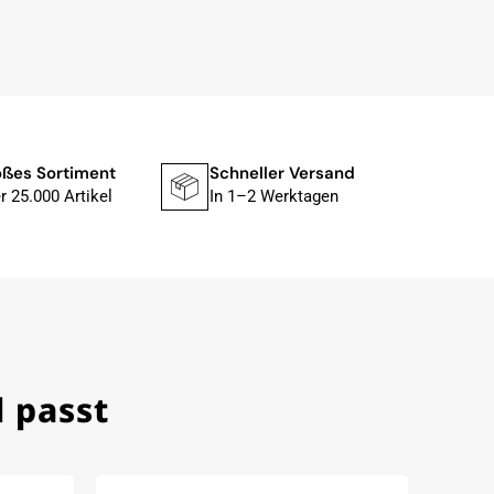
ßes Sortiment
Schneller Versand
Siche
r 25.000 Artikel
In 1–2 Werktagen
Mit P
 passt