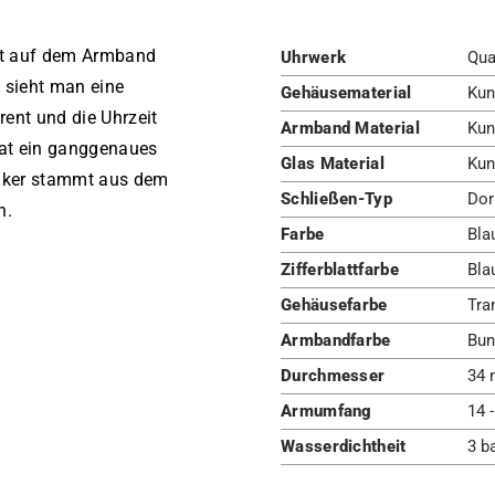
gt auf dem Armband
Uhrwerk
Qua
 sieht man eine
Gehäusematerial
Kun
ent und die Uhrzeit
Armband Material
Kun
hat ein ganggenaues
Glas Material
Kun
siker stammt aus dem
Schließen-Typ
Dor
n.
Farbe
Blau
Zifferblattfarbe
Bla
Gehäusefarbe
Tra
Armbandfarbe
Bun
Durchmesser
34 
Armumfang
14 
Wasserdichtheit
3 b