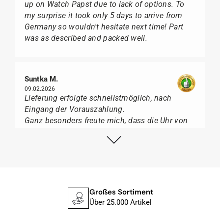
up on Watch Papst due to lack of options. To
my surprise it took only 5 days to arrive from
Germany so wouldn't hesitate next time! Part
was as described and packed well.
Suntka M.
09.02.2026
Lieferung erfolgte schnellstmöglich, nach
Eingang der Vorauszahlung.
Ganz besonders freute mich, dass die Uhr von
Citizen nicht in der üblichen schwarzen Box
geliefert wurde, sondern mit der gelben
Taucherflasche.
Ich kann Watch Papst, wer Uhren von Citizen,
Union Glashütte, Mido, Swatch oder Tissot liebt,
für seine professionelle Arbeit und tollen
Großes Sortiment
Service extrem weiter empfehlen.
Über 25.000 Artikel