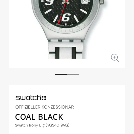
Medien
Medi
1
2
in
in
Modal
Moda
öffnen
öffne
COAL BLACK
Swatch Irony Big (YGS4019AG)