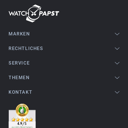
Perfekter Service und sehr schöne Uhr. Vielen
Dank :-)
MARKEN
Bogdan B.
14.02.2026
To find a new in the box watch from 2003 is
RECHTLICHES
really a time capsule! Very satisfied to find such
a great shop! Thank you!
SERVICE
THEMEN
Joshua L.
18.02.2026
KONTAKT
Ich komme aus den USA (Buffalo, NY) und habe
bereits mehrere Uhren bei watchpapst gekauft.
Sehr empfehlenswert!