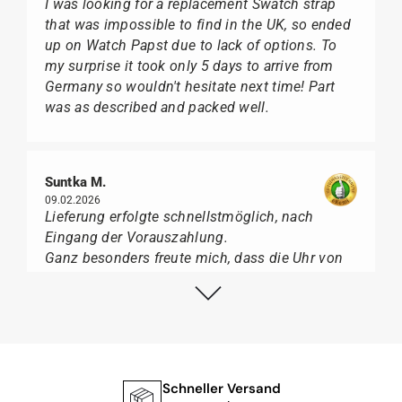
I was looking for a replacement Swatch strap
that was impossible to find in the UK, so ended
up on Watch Papst due to lack of options. To
my surprise it took only 5 days to arrive from
Germany so wouldn't hesitate next time! Part
was as described and packed well.
Suntka M.
09.02.2026
Lieferung erfolgte schnellstmöglich, nach
Eingang der Vorauszahlung.
Ganz besonders freute mich, dass die Uhr von
Citizen nicht in der üblichen schwarzen Box
geliefert wurde, sondern mit der gelben
Taucherflasche.
Ich kann Watch Papst, wer Uhren von Citizen,
Union Glashütte, Mido, Swatch oder Tissot liebt,
für seine professionelle Arbeit und tollen
Schneller Versand