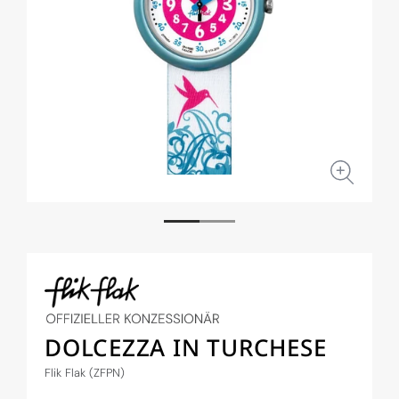
Medien
Medi
1
2
in
in
Modal
Moda
öffnen
öffne
DOLCEZZA IN TURCHESE
Flik Flak (ZFPN)