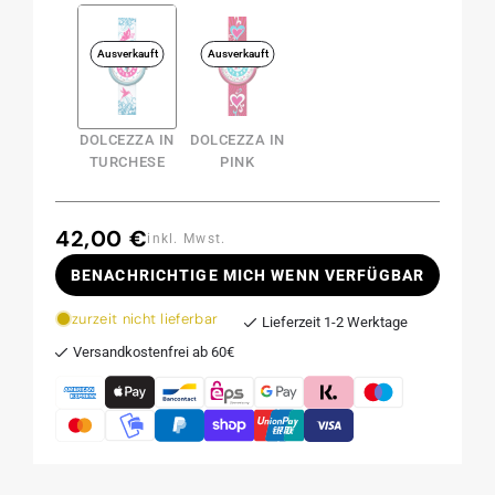
Ausverkauft
Ausverkauft
DOLCEZZA IN
DOLCEZZA IN
TURCHESE
PINK
42,00 €
Normaler
inkl. Mwst.
Preis
BENACHRICHTIGE MICH WENN VERFÜGBAR
zurzeit nicht lieferbar
Lieferzeit 1-2 Werktage
Versandkostenfrei ab 60€