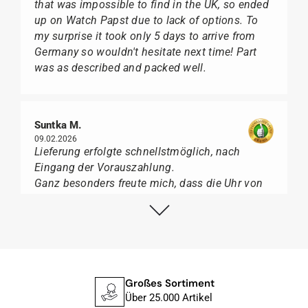
that was impossible to find in the UK, so ended
up on Watch Papst due to lack of options. To
my surprise it took only 5 days to arrive from
Germany so wouldn't hesitate next time! Part
was as described and packed well.
Suntka M.
09.02.2026
Lieferung erfolgte schnellstmöglich, nach
Eingang der Vorauszahlung.
Ganz besonders freute mich, dass die Uhr von
Citizen nicht in der üblichen schwarzen Box
geliefert wurde, sondern mit der gelben
Taucherflasche.
Ich kann Watch Papst, wer Uhren von Citizen,
Union Glashütte, Mido, Swatch oder Tissot liebt,
für seine professionelle Arbeit und tollen
Großes Sortiment
Service extrem weiter empfehlen.
Über 25.000 Artikel