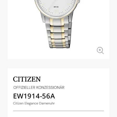
Medien
1
in
Modal
öffnen
EW1914-56A
Citizen Elegance Damenuhr