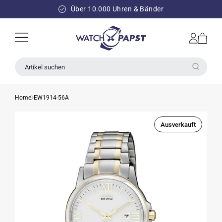
DIREKT
ZUM
Über 10.000 Uhren & Bänder
INHALT
Einloggen
Warenkorb
Artikel suchen
Home
EW1914-56A
Ausverkauft