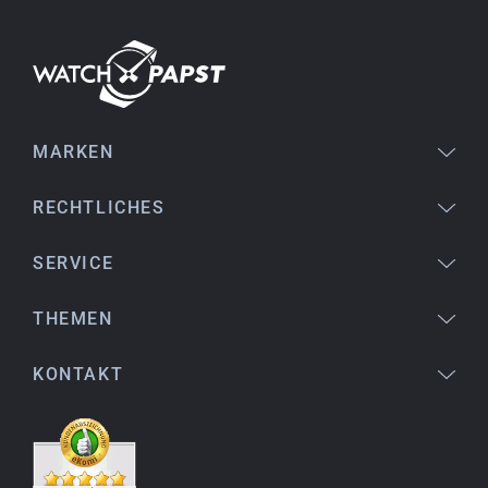
18.02.2026
Perfekter Service und sehr schöne Uhr. Vielen
Dank :-)
MARKEN
Bogdan B.
14.02.2026
To find a new in the box watch from 2003 is
RECHTLICHES
really a time capsule! Very satisfied to find such
a great shop! Thank you!
SERVICE
THEMEN
Joshua L.
18.02.2026
KONTAKT
Ich komme aus den USA (Buffalo, NY) und habe
bereits mehrere Uhren bei watchpapst gekauft.
Sehr empfehlenswert!