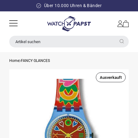
DIREKT
ZUM
Über 10.000 Uhren & Bänder
INHALT
Einloggen
Warenkorb
Artikel suchen
Home
FANCY GLANCES
Ausverkauft