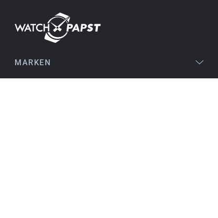
Die Lieferung war superschnell und die Uhr
einwandfrei. Auch die Verpackung war sehr gut.
Ich bin sehr zufrieden, jederzeit wieder!
MARKEN
Stefan S.
16.02.2026
RECHTLICHES
gut auffindbar im Netz, stichhaltige
Informationen an den Produkten, einfache
Orientierung beim Kauf, sofortiger Versand,
SERVICE
alles ausgezeichnet
THEMEN
KONTAKT
Birgit S.
15.02.2026
Wie bisher auch immer SEHR ZUFRIEDEN !! da
ist nichts besser zu machen, ist alles prima !
einwandfreie Ware, schnelle Lieferung, alles
bestens.