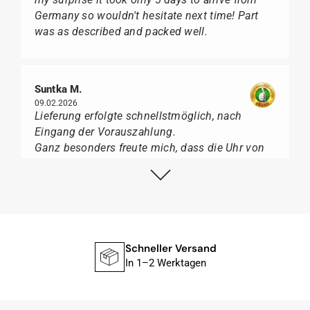
Germany so wouldn't hesitate next time! Part
was as described and packed well.
Suntka M.
09.02.2026
Lieferung erfolgte schnellstmöglich, nach
Eingang der Vorauszahlung.
Ganz besonders freute mich, dass die Uhr von
Citizen nicht in der üblichen schwarzen Box
geliefert wurde, sondern mit der gelben
Taucherflasche.
Ich kann Watch Papst, wer Uhren von Citizen,
Union Glashütte, Mido, Swatch oder Tissot liebt,
für seine professionelle Arbeit und tollen
Schneller Versand
Service extrem weiter empfehlen.
In 1–2 Werktagen