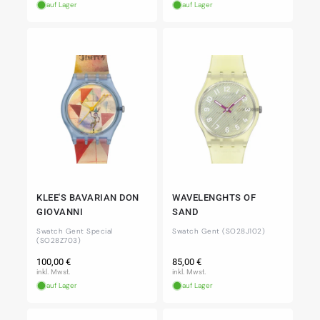
auf Lager
auf Lager
KLEE'S BAVARIAN DON
WAVELENGHTS OF
GIOVANNI
SAND
Swatch Gent Special
Swatch Gent (SO28J102)
(SO28Z703)
Normaler
Normaler
100,00 €
85,00 €
Preis
Preis
inkl. Mwst.
inkl. Mwst.
auf Lager
auf Lager