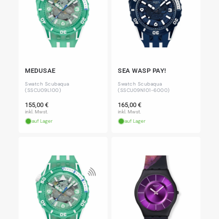
MEDUSAE
SEA WASP PAY!
Swatch Scubaqua
Swatch Scubaqua
(SSCU09L100)
(SSCU09N101-6000)
Normaler
Normaler
155,00 €
165,00 €
Preis
Preis
inkl. Mwst.
inkl. Mwst.
auf Lager
auf Lager