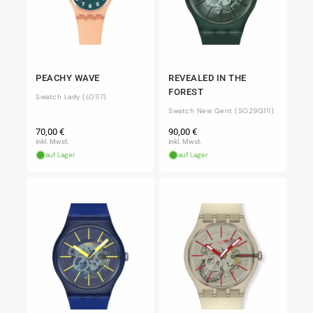
PEACHY WAVE
REVEALED IN THE
FOREST
Swatch Lady (LO117)
Swatch New Gent (SO29G111)
Normaler
Normaler
70,00 €
90,00 €
Preis
Preis
inkl. Mwst.
inkl. Mwst.
auf Lager
auf Lager