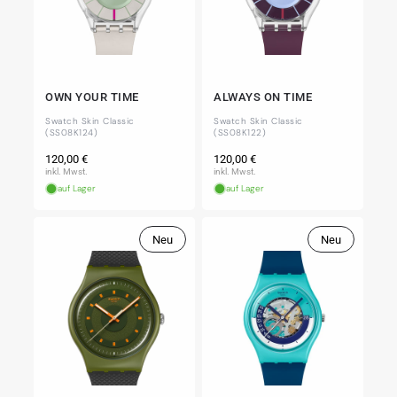
OWN YOUR TIME
ALWAYS ON TIME
Swatch Skin Classic
Swatch Skin Classic
(SS08K124)
(SS08K122)
Normaler
Normaler
120,00 €
120,00 €
Preis
Preis
inkl. Mwst.
inkl. Mwst.
auf Lager
auf Lager
Neu
Neu