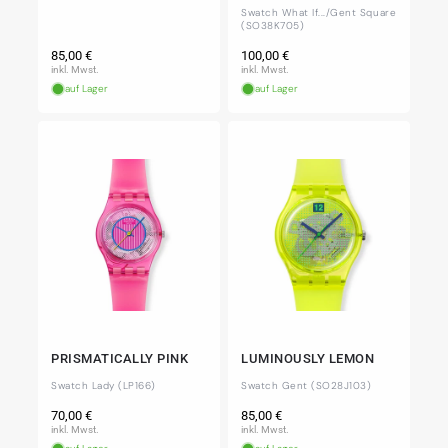
Swatch What If.../Gent Square
(SO38K705)
Normaler
Normaler
85,00 €
100,00 €
Preis
Preis
inkl. Mwst.
inkl. Mwst.
auf Lager
auf Lager
PRISMATICALLY PINK
LUMINOUSLY LEMON
Swatch Lady (LP166)
Swatch Gent (SO28J103)
Normaler
Normaler
70,00 €
85,00 €
Preis
Preis
inkl. Mwst.
inkl. Mwst.