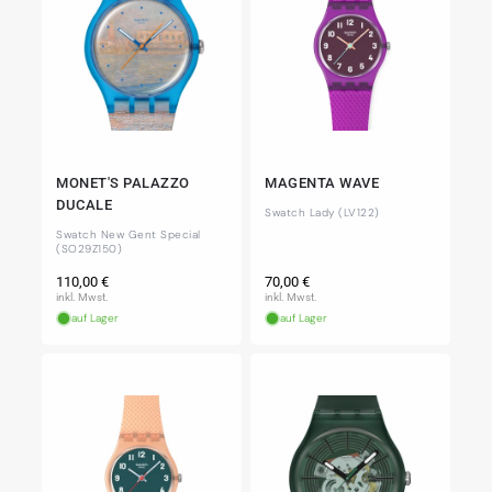
MONET'S PALAZZO
MAGENTA WAVE
DUCALE
Swatch Lady (LV122)
Swatch New Gent Special
(SO29Z150)
Normaler
Normaler
110,00 €
70,00 €
Preis
Preis
inkl. Mwst.
inkl. Mwst.
auf Lager
auf Lager