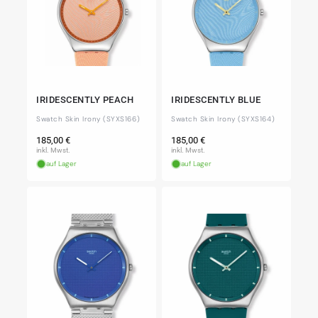
IRIDESCENTLY PEACH
IRIDESCENTLY BLUE
Swatch Skin Irony (SYXS166)
Swatch Skin Irony (SYXS164)
Normaler
Normaler
185,00 €
185,00 €
Preis
Preis
inkl. Mwst.
inkl. Mwst.
auf Lager
auf Lager