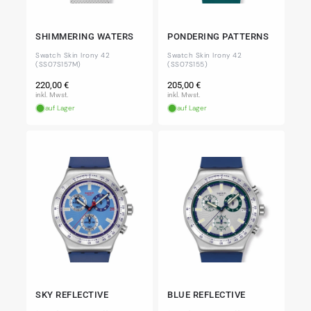
SHIMMERING WATERS
PONDERING PATTERNS
Swatch Skin Irony 42
Swatch Skin Irony 42
(SS07S157M)
(SS07S155)
Normaler
Normaler
220,00 €
205,00 €
Preis
Preis
inkl. Mwst.
inkl. Mwst.
auf Lager
auf Lager
SKY REFLECTIVE
BLUE REFLECTIVE