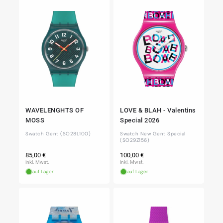
WAVELENGHTS OF
LOVE & BLAH - Valentins
MOSS
Special 2026
Swatch Gent (SO28L100)
Swatch New Gent Special
(SO29Z156)
Normaler
Normaler
85,00 €
100,00 €
Preis
Preis
inkl. Mwst.
inkl. Mwst.
auf Lager
auf Lager