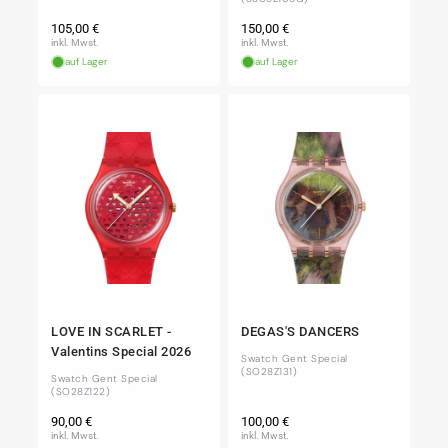
Normaler
Normaler
105,00 €
150,00 €
Preis
Preis
inkl. Mwst.
inkl. Mwst.
auf Lager
auf Lager
LOVE IN SCARLET -
DEGAS'S DANCERS
Valentins Special 2026
Swatch Gent Special
(SO28Z131)
Swatch Gent Special
(SO28Z122)
Normaler
Normaler
90,00 €
100,00 €
Preis
Preis
inkl. Mwst.
inkl. Mwst.