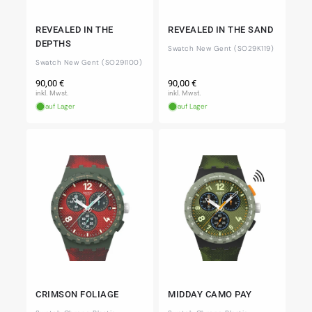
REVEALED IN THE
REVEALED IN THE SAND
DEPTHS
Swatch New Gent (SO29K119)
Swatch New Gent (SO29I100)
Normaler
Normaler
90,00 €
90,00 €
Preis
Preis
inkl. Mwst.
inkl. Mwst.
auf Lager
auf Lager
CRIMSON FOLIAGE
MIDDAY CAMO PAY