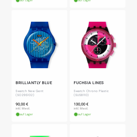
auf Lager
auf Lager
BRILLIANTLY BLUE
FUCHSIA LINES
Swatch New Gent
Swatch Chrono Plastic
(SO29S102)
(SUSB110)
Normaler
Normaler
90,00 €
130,00 €
Preis
Preis
inkl. Mwst.
inkl. Mwst.
auf Lager
auf Lager