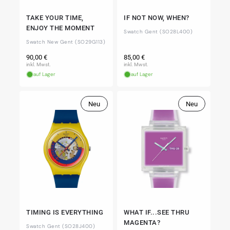
TAKE YOUR TIME,
IF NOT NOW, WHEN?
ENJOY THE MOMENT
Swatch Gent (SO28L400)
Swatch New Gent (SO29G113)
Normaler
Normaler
90,00 €
85,00 €
Preis
Preis
inkl. Mwst.
inkl. Mwst.
auf Lager
auf Lager
Neu
Neu
TIMING IS EVERYTHING
WHAT IF...SEE THRU
MAGENTA?
Swatch Gent (SO28J400)