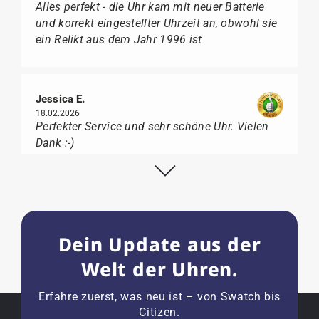
Alles perfekt - die Uhr kam mit neuer Batterie
und korrekt eingestellter Uhrzeit an, obwohl sie
ein Relikt aus dem Jahr 1996 ist
Jessica E.
18.02.2026
Perfekter Service und sehr schöne Uhr. Vielen
Dank :-)
Bogdan B.
14.02.2026
Dein Update aus der
To find a new in the box watch from 2003 is
really a time capsule! Very satisfied to find such
Welt der Uhren.
a great shop! Thank you!
Erfahre zuerst, was neu ist – von Swatch bis
Citizen.