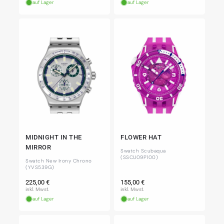
auf Lager
auf Lager
MIDNIGHT IN THE
FLOWER HAT
MIRROR
Swatch Scubaqua
(SSCU09P100)
Swatch New Irony Chrono
(YVS539G)
Normaler
Normaler
225,00 €
155,00 €
Preis
Preis
inkl. Mwst.
inkl. Mwst.
auf Lager
auf Lager