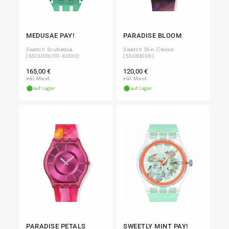
MEDUSAE PAY!
PARADISE BLOOM
Swatch Scubaqua
Swatch Skin Classic
(SSCU09L101-6000)
(SS08B106)
Normaler
Normaler
165,00 €
120,00 €
Preis
Preis
inkl. Mwst.
inkl. Mwst.
auf Lager
auf Lager
PARADISE PETALS
SWEETLY MINT PAY!