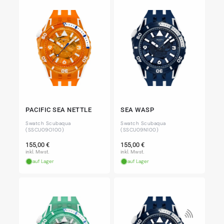
PACIFIC SEA NETTLE
SEA WASP
Swatch Scubaqua
Swatch Scubaqua
(SSCU09O100)
(SSCU09N100)
Normaler
Normaler
155,00 €
155,00 €
Preis
Preis
inkl. Mwst.
inkl. Mwst.
auf Lager
auf Lager