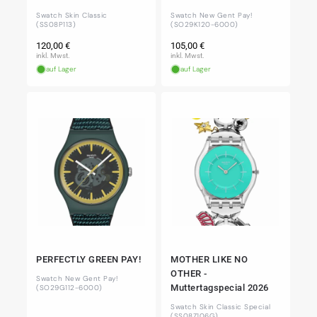
Swatch Skin Classic
Swatch New Gent Pay!
(SS08P113)
(SO29K120-6000)
Normaler
Normaler
120,00 €
105,00 €
Preis
Preis
inkl. Mwst.
inkl. Mwst.
auf Lager
auf Lager
PERFECTLY GREEN PAY!
MOTHER LIKE NO
OTHER -
Swatch New Gent Pay!
Muttertagspecial 2026
(SO29G112-6000)
Swatch Skin Classic Special
(SS08Z106G)