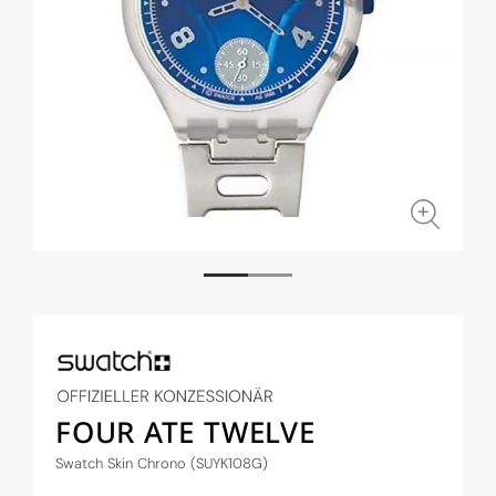
Medien
Medi
1
2
in
in
Modal
Moda
öffnen
öffne
FOUR ATE TWELVE
Swatch Skin Chrono (SUYK108G)