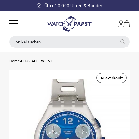
DIREKT
ZUM
Über 10.000 Uhren & Bänder
INHALT
Einloggen
Warenkorb
Artikel suchen
Home
FOUR ATE TWELVE
Ausverkauft