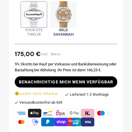
Ausverkauft
FOUR ATE
WILD
TWELVE
SAVANNAH
175,00 €
Normaler
inkl. Mwst.
Preis
5% Skonto bei Kauf per Vorkasse und Banküberweisung oder
Barzahlung bei Abholung. Ihr Preis ist dann 166,25 €.
BENACHRICHTIGE MICH WENN VERFÜGBAR
zurzeit nicht lieferbar
Lieferzeit 1-2 Werktage
Versandkostenfrei ab 60€