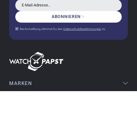
bereits mehrere Uhren bei watchpapst gekauft.
E-Mail-Adresse…
Sehr empfehlenswert!
ABONNIEREN
Bei Anmeldung stimmst Du den
Datenschutzbestimmungen
zu.
Christine J.
14.02.2026
Die Lieferung war superschnell und die Uhr
einwandfrei. Auch die Verpackung war sehr gut.
Ich bin sehr zufrieden, jederzeit wieder!
MARKEN
Stefan S.
16.02.2026
gut auffindbar im Netz, stichhaltige
RECHTLICHES
Informationen an den Produkten, einfache
Orientierung beim Kauf, sofortiger Versand,
SERVICE
alles ausgezeichnet
THEMEN