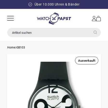
DIREKT
ZUM
Über 10.000 Uhren & Bänder
INHALT
Einloggen
Warenkorb
Artikel suchen
Home
GB103
Ausverkauft