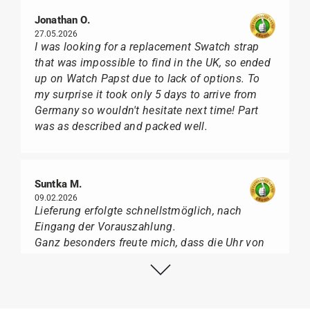
Jonathan O.
27.05.2026
I was looking for a replacement Swatch strap
that was impossible to find in the UK, so ended
up on Watch Papst due to lack of options. To
my surprise it took only 5 days to arrive from
Germany so wouldn't hesitate next time! Part
was as described and packed well.
Suntka M.
09.02.2026
Lieferung erfolgte schnellstmöglich, nach
Eingang der Vorauszahlung.
Ganz besonders freute mich, dass die Uhr von
Citizen nicht in der üblichen schwarzen Box
geliefert wurde, sondern mit der gelben
Taucherflasche.
Ich kann Watch Papst, wer Uhren von Citizen,