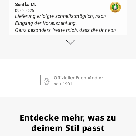
Suntka M.
09.02.2026
Lieferung erfolgte schnellstmöglich, nach
Eingang der Vorauszahlung.
Ganz besonders freute mich, dass die Uhr von
Citizen nicht in der üblichen schwarzen Box
geliefert wurde, sondern mit der gelben
Taucherflasche.
Ich kann Watch Papst, wer Uhren von Citizen,
Union Glashütte, Mido, Swatch oder Tissot liebt,
für seine professionelle Arbeit und tollen
Offizieller Fachhändler
Service extrem weiter empfehlen.
seit 1991
Herbert B.
Entdecke mehr, was zu
11.02.2026
Sehr entgegenkommend auch bei
deinem Stil passt
Sonderwünschen; wurde umgehend und