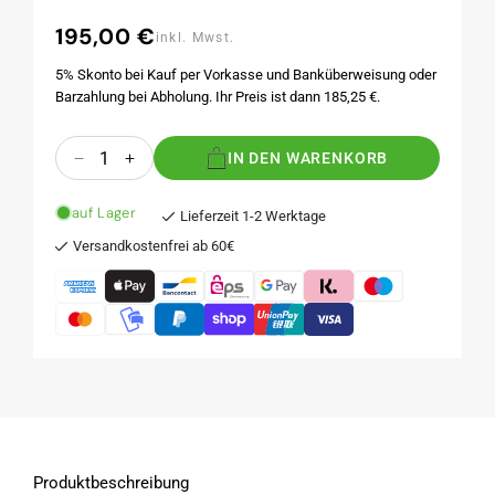
195,00 €
Normaler
inkl. Mwst.
Preis
5% Skonto bei Kauf per Vorkasse und Banküberweisung oder
Barzahlung bei Abholung. Ihr Preis ist dann 185,25 €.
Anzahl
IN DEN WARENKORB
Verringere
Erhöhe
die
die
Menge
Menge
auf Lager
Lieferzeit 1-2 Werktage
für
für
Versandkostenfrei ab 60€
GM700
GM700
Produktbeschreibung