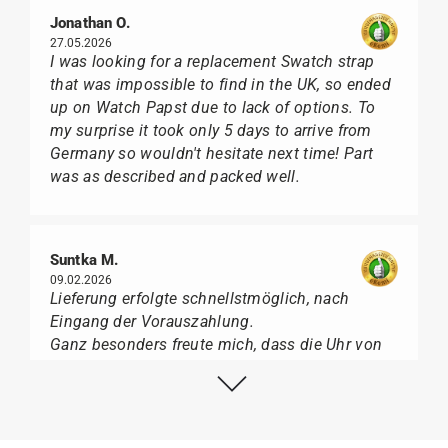
Jonathan O.
27.05.2026
I was looking for a replacement Swatch strap
that was impossible to find in the UK, so ended
up on Watch Papst due to lack of options. To
my surprise it took only 5 days to arrive from
Germany so wouldn't hesitate next time! Part
was as described and packed well.
Suntka M.
09.02.2026
Lieferung erfolgte schnellstmöglich, nach
Eingang der Vorauszahlung.
Ganz besonders freute mich, dass die Uhr von
Citizen nicht in der üblichen schwarzen Box
geliefert wurde, sondern mit der gelben
Taucherflasche.
Ich kann Watch Papst, wer Uhren von Citizen,