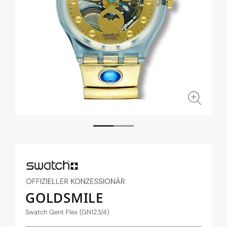
Medien
Medi
1
2
in
in
Modal
Moda
öffnen
öffne
GOLDSMILE
Swatch Gent Flex (GN123/4)