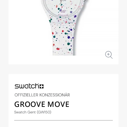
Medien
1
in
Modal
öffnen
GROOVE MOVE
Swatch Gent (GW150)