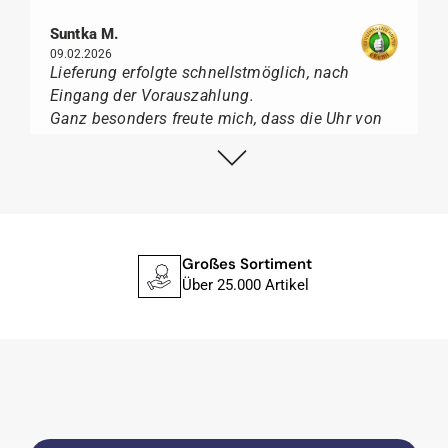
Suntka M.
09.02.2026
Lieferung erfolgte schnellstmöglich, nach
Eingang der Vorauszahlung.
Ganz besonders freute mich, dass die Uhr von
Citizen nicht in der üblichen schwarzen Box
geliefert wurde, sondern mit der gelben
Taucherflasche.
Ich kann Watch Papst, wer Uhren von Citizen,
Union Glashütte, Mido, Swatch oder Tissot liebt,
für seine professionelle Arbeit und tollen
Großes Sortiment
Service extrem weiter empfehlen.
Über 25.000 Artikel
Herbert B.
11.02.2026
Sehr entgegenkommend auch bei
Sonderwünschen; wurde umgehend und