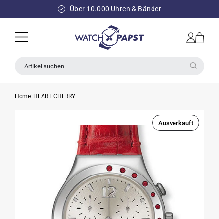
DIREKT
ZUM
Über 10.000 Uhren & Bänder
INHALT
Einloggen
Warenkorb
Artikel suchen
Home
HEART CHERRY
Ausverkauft