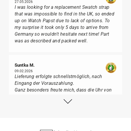
27.05.2026
I was looking for a replacement Swatch strap
that was impossible to find in the UK, so ended
up on Watch Papst due to lack of options. To
my surprise it took only 5 days to arrive from
Germany so wouldn't hesitate next time! Part
was as described and packed well.
Suntka M.
09.02.2026
Lieferung erfolgte schnellstmöglich, nach
Eingang der Vorauszahlung.
Ganz besonders freute mich, dass die Uhr von
Citizen nicht in der üblichen schwarzen Box
geliefert wurde, sondern mit der gelben
Taucherflasche.
Ich kann Watch Papst, wer Uhren von Citizen,
Union Glashütte, Mido, Swatch oder Tissot liebt,
für seine professionelle Arbeit und tollen