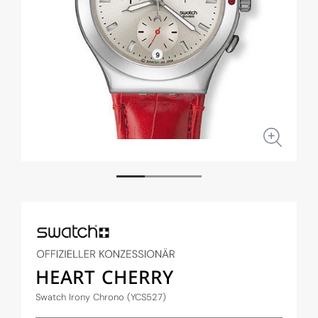
Medien
Medi
1
2
in
in
Modal
Moda
öffnen
öffne
HEART CHERRY
Swatch Irony Chrono (YCS527)