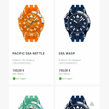
PACIFIC SEA NETTLE
SEA WASP
Swatch Scubaqua
Swatch Scubaqua
(SSCU09O100)
(SSCU09N100)
Normaler
Normaler
155,00 €
155,00 €
Preis
Preis
inkl. Mwst.
inkl. Mwst.
auf Lager
auf Lager