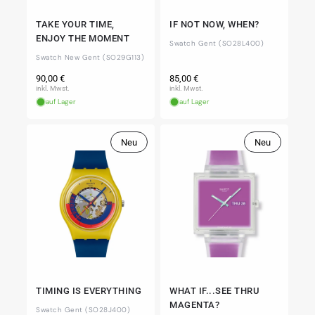
TAKE YOUR TIME,
IF NOT NOW, WHEN?
ENJOY THE MOMENT
Swatch Gent (SO28L400)
Swatch New Gent (SO29G113)
Normaler
Normaler
90,00 €
85,00 €
Preis
Preis
inkl. Mwst.
inkl. Mwst.
auf Lager
auf Lager
Neu
Neu
TIMING IS EVERYTHING
WHAT IF...SEE THRU
MAGENTA?
Swatch Gent (SO28J400)