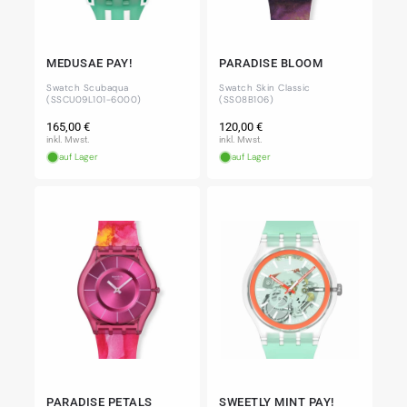
MEDUSAE PAY!
PARADISE BLOOM
Swatch Scubaqua
Swatch Skin Classic
(SSCU09L101-6000)
(SS08B106)
Normaler
Normaler
165,00 €
120,00 €
Preis
Preis
inkl. Mwst.
inkl. Mwst.
auf Lager
auf Lager
PARADISE PETALS
SWEETLY MINT PAY!