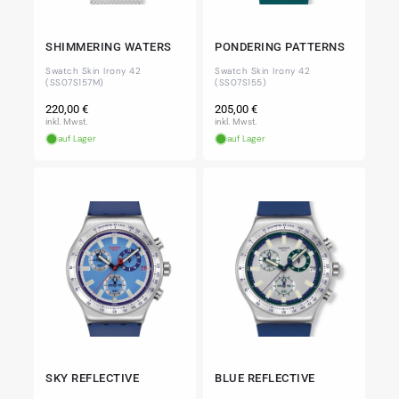
SHIMMERING WATERS
PONDERING PATTERNS
Swatch Skin Irony 42
Swatch Skin Irony 42
(SS07S157M)
(SS07S155)
Normaler
Normaler
220,00 €
205,00 €
Preis
Preis
inkl. Mwst.
inkl. Mwst.
auf Lager
auf Lager
SKY REFLECTIVE
BLUE REFLECTIVE