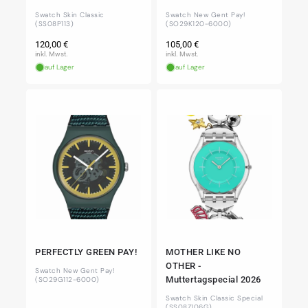
Swatch Skin Classic
Swatch New Gent Pay!
(SS08P113)
(SO29K120-6000)
Normaler
Normaler
120,00 €
105,00 €
Preis
Preis
inkl. Mwst.
inkl. Mwst.
auf Lager
auf Lager
PERFECTLY GREEN PAY!
MOTHER LIKE NO
OTHER -
Swatch New Gent Pay!
Muttertagspecial 2026
(SO29G112-6000)
Swatch Skin Classic Special
(SS08Z106G)