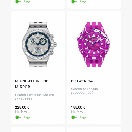
auf Lager
auf Lager
MIDNIGHT IN THE
FLOWER HAT
MIRROR
Swatch Scubaqua
(SSCU09P100)
Swatch New Irony Chrono
(YVS539G)
Normaler
Normaler
225,00 €
155,00 €
Preis
Preis
inkl. Mwst.
inkl. Mwst.
auf Lager
auf Lager