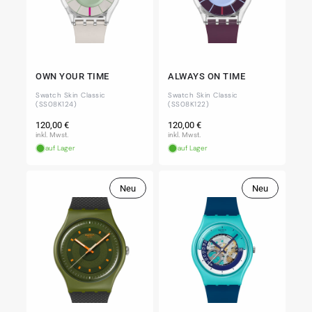
OWN YOUR TIME
ALWAYS ON TIME
Swatch Skin Classic
Swatch Skin Classic
(SS08K124)
(SS08K122)
Normaler
Normaler
120,00 €
120,00 €
Preis
Preis
inkl. Mwst.
inkl. Mwst.
auf Lager
auf Lager
Neu
Neu