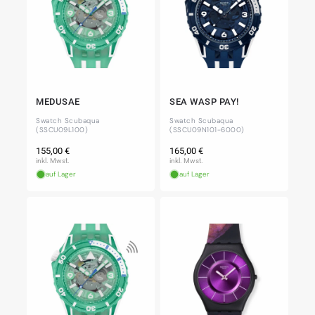
MEDUSAE
SEA WASP PAY!
Swatch Scubaqua
Swatch Scubaqua
(SSCU09L100)
(SSCU09N101-6000)
Normaler
Normaler
155,00 €
165,00 €
Preis
Preis
inkl. Mwst.
inkl. Mwst.
auf Lager
auf Lager