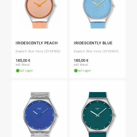
IRIDESCENTLY PEACH
IRIDESCENTLY BLUE
Swatch Skin Irony (SYXS166)
Swatch Skin Irony (SYXS164)
Normaler
Normaler
185,00 €
185,00 €
Preis
Preis
inkl. Mwst.
inkl. Mwst.
auf Lager
auf Lager