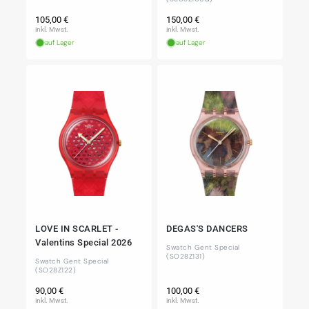
Normaler
Normaler
105,00 €
150,00 €
Preis
Preis
inkl. Mwst.
inkl. Mwst.
auf Lager
auf Lager
LOVE IN SCARLET -
DEGAS'S DANCERS
Valentins Special 2026
Swatch Gent Special
(SO28Z131)
Swatch Gent Special
(SO28Z122)
Normaler
Normaler
90,00 €
100,00 €
Preis
Preis
inkl. Mwst.
inkl. Mwst.