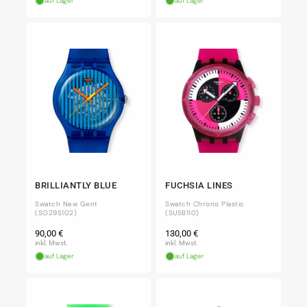
auf Lager
auf Lager
BRILLIANTLY BLUE
FUCHSIA LINES
Swatch New Gent
Swatch Chrono Plastic
(SO29S102)
(SUSB110)
Normaler
Normaler
90,00 €
130,00 €
Preis
Preis
inkl. Mwst.
inkl. Mwst.
auf Lager
auf Lager