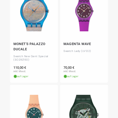
MONET'S PALAZZO
MAGENTA WAVE
DUCALE
Swatch Lady (LV122)
Swatch New Gent Special
(SO29Z150)
Normaler
Normaler
110,00 €
70,00 €
Preis
Preis
inkl. Mwst.
inkl. Mwst.
auf Lager
auf Lager