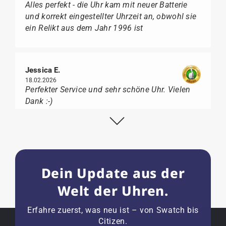
Alles perfekt - die Uhr kam mit neuer Batterie
und korrekt eingestellter Uhrzeit an, obwohl sie
ein Relikt aus dem Jahr 1996 ist
Jessica E.
18.02.2026
Perfekter Service und sehr schöne Uhr. Vielen
Dank :-)
Bogdan B.
14.02.2026
Dein Update aus der
To find a new in the box watch from 2003 is
really a time capsule! Very satisfied to find such
Welt der Uhren.
a great shop! Thank you!
Erfahre zuerst, was neu ist – von Swatch bis
Citizen.