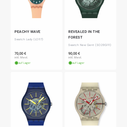
PEACHY WAVE
REVEALED IN THE
FOREST
Swatch Lady (LO117)
Swatch New Gent (SO29G111)
Normaler
Normaler
70,00 €
90,00 €
Preis
Preis
inkl. Mwst.
inkl. Mwst.
auf Lager
auf Lager