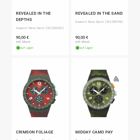
REVEALED IN THE
REVEALED IN THE SAND
DEPTHS
Swatch New Gent (SO29K119)
Swatch New Gent (SO29I100)
Normaler
Normaler
90,00 €
90,00 €
Preis
Preis
inkl. Mwst.
inkl. Mwst.
auf Lager
auf Lager
CRIMSON FOLIAGE
MIDDAY CAMO PAY