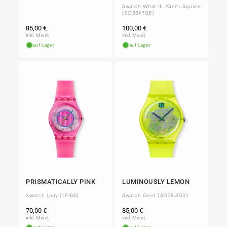
Swatch What If.../Gent Square
(SO38K705)
Normaler
Normaler
85,00 €
100,00 €
Preis
Preis
inkl. Mwst.
inkl. Mwst.
auf Lager
auf Lager
PRISMATICALLY PINK
LUMINOUSLY LEMON
Swatch Lady (LP166)
Swatch Gent (SO28J103)
Normaler
Normaler
70,00 €
85,00 €
Preis
Preis
inkl. Mwst.
inkl. Mwst.