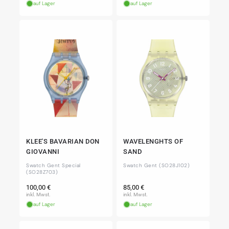
auf Lager
auf Lager
KLEE'S BAVARIAN DON
WAVELENGHTS OF
GIOVANNI
SAND
Swatch Gent Special
Swatch Gent (SO28J102)
(SO28Z703)
Normaler
Normaler
100,00 €
85,00 €
Preis
Preis
inkl. Mwst.
inkl. Mwst.
auf Lager
auf Lager