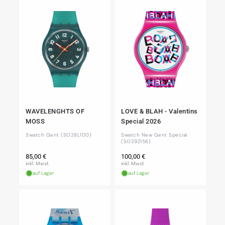
WAVELENGHTS OF
LOVE & BLAH - Valentins
MOSS
Special 2026
Swatch Gent (SO28L100)
Swatch New Gent Special
(SO29Z156)
Normaler
Normaler
85,00 €
100,00 €
Preis
Preis
inkl. Mwst.
inkl. Mwst.
auf Lager
auf Lager