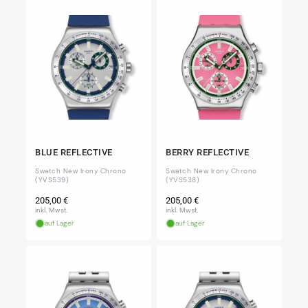
BLUE REFLECTIVE
BERRY REFLECTIVE
Swatch New Irony Chrono
Swatch New Irony Chrono
(YVS539)
(YVS538)
Normaler
Normaler
205,00 €
205,00 €
Preis
Preis
inkl. Mwst.
inkl. Mwst.
auf Lager
auf Lager