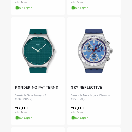
Preis
Preis
inkl. Mwst.
inkl. Mwst.
auf Lager
auf Lager
PONDERING PATTERNS
SKY REFLECTIVE
Swatch Skin Irony 42
Swatch New Irony Chrono
(SS07S155)
(YVS541)
Normaler
Normaler
205,00 €
205,00 €
Preis
Preis
inkl. Mwst.
inkl. Mwst.
auf Lager
auf Lager