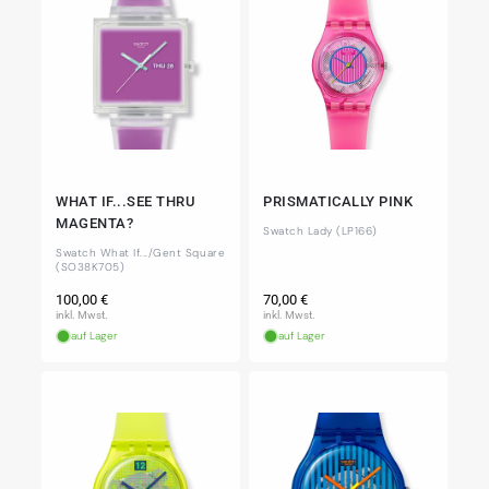
WHAT IF...SEE THRU
PRISMATICALLY PINK
MAGENTA?
Swatch Lady (LP166)
Swatch What If.../Gent Square
(SO38K705)
Normaler
Normaler
100,00 €
70,00 €
Preis
Preis
inkl. Mwst.
inkl. Mwst.
auf Lager
auf Lager