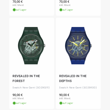
Normaler
Normaler
70,00 €
70,00 €
Preis
Preis
inkl. Mwst.
inkl. Mwst.
auf Lager
auf Lager
REVEALED IN THE
REVEALED IN THE
FOREST
DEPTHS
Swatch New Gent (SO29G111)
Swatch New Gent (SO29I100)
Normaler
Normaler
90,00 €
90,00 €
Preis
Preis
inkl. Mwst.
inkl. Mwst.
auf Lager
auf Lager