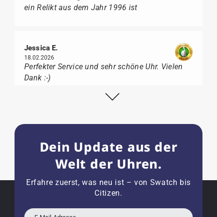
ein Relikt aus dem Jahr 1996 ist
Jessica E.
18.02.2026
Perfekter Service und sehr schöne Uhr. Vielen
Dank :-)
Bogdan B.
14.02.2026
Dein Update aus der
To find a new in the box watch from 2003 is
really a time capsule! Very satisfied to find such
Welt der Uhren.
a great shop! Thank you!
Erfahre zuerst, was neu ist – von Swatch bis
Citizen.
Joshua L.