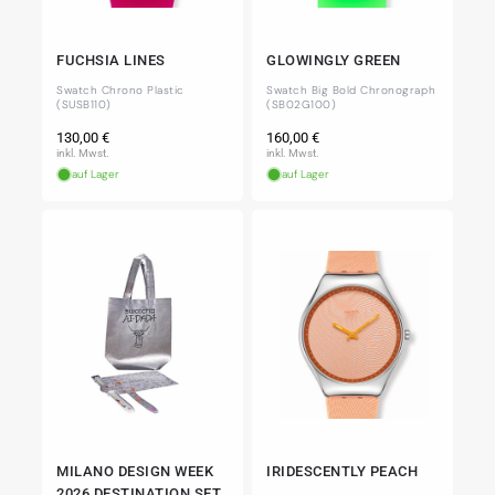
FUCHSIA LINES
GLOWINGLY GREEN
Swatch Chrono Plastic
Swatch Big Bold Chronograph
(SUSB110)
(SB02G100)
Normaler
Normaler
130,00 €
160,00 €
Preis
Preis
inkl. Mwst.
inkl. Mwst.
auf Lager
auf Lager
MILANO DESIGN WEEK
IRIDESCENTLY PEACH
2026 DESTINATION SET