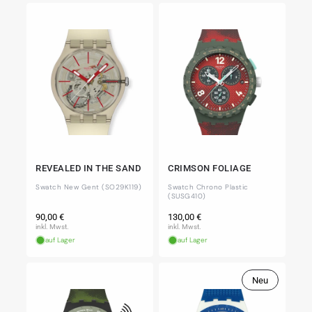
REVEALED IN THE SAND
CRIMSON FOLIAGE
Swatch New Gent (SO29K119)
Swatch Chrono Plastic
(SUSG410)
Normaler
Normaler
90,00 €
130,00 €
Preis
Preis
inkl. Mwst.
inkl. Mwst.
auf Lager
auf Lager
Neu