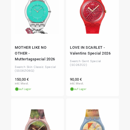
MOTHER LIKE NO
LOVE IN SCARLET -
OTHER -
Valentins Special 2026
Muttertagspecial 2026
Swatch Gent Special
(SO28Z122)
Swatch Skin Classic Special
(SS08Z106G)
Normaler
Normaler
150,00 €
90,00 €
Preis
Preis
inkl. Mwst.
inkl. Mwst.
auf Lager
auf Lager