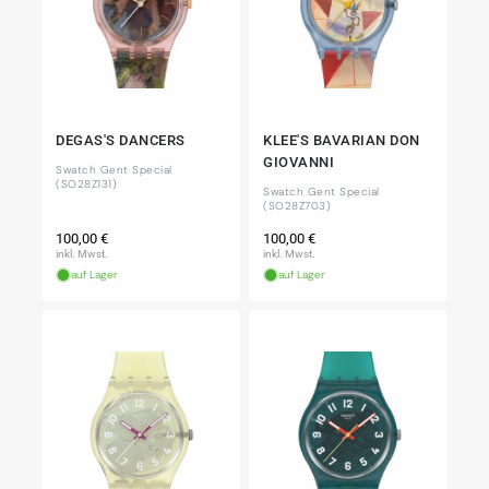
DEGAS'S DANCERS
KLEE'S BAVARIAN DON
GIOVANNI
Swatch Gent Special
(SO28Z131)
Swatch Gent Special
(SO28Z703)
Normaler
Normaler
100,00 €
100,00 €
Preis
Preis
inkl. Mwst.
inkl. Mwst.
auf Lager
auf Lager