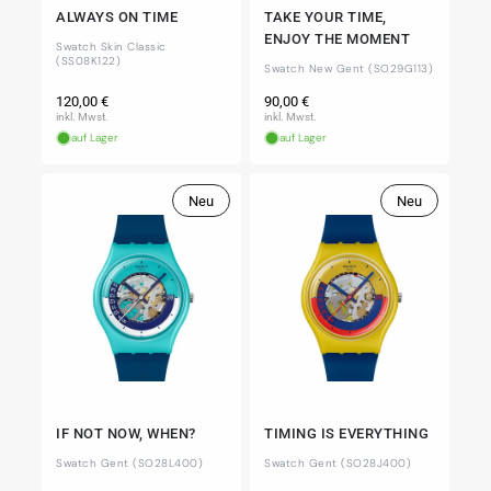
ALWAYS ON TIME
TAKE YOUR TIME,
ENJOY THE MOMENT
Swatch Skin Classic
(SS08K122)
Swatch New Gent (SO29G113)
Normaler
Normaler
120,00 €
90,00 €
Preis
Preis
inkl. Mwst.
inkl. Mwst.
auf Lager
auf Lager
Neu
Neu
IF NOT NOW, WHEN?
TIMING IS EVERYTHING
Swatch Gent (SO28L400)
Swatch Gent (SO28J400)