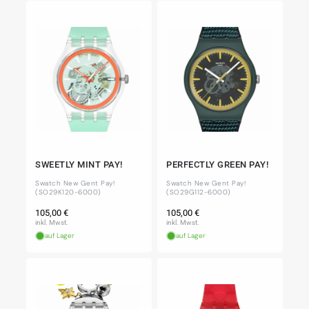
SWEETLY MINT PAY!
PERFECTLY GREEN PAY!
Swatch New Gent Pay!
Swatch New Gent Pay!
(SO29K120-6000)
(SO29G112-6000)
Normaler
Normaler
105,00 €
105,00 €
Preis
Preis
inkl. Mwst.
inkl. Mwst.
auf Lager
auf Lager