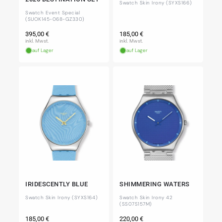
Swatch Skin Irony (SYXS166)
Swatch Event Special
(SUOK145-068-GZ330)
Normaler
Normaler
395,00 €
185,00 €
Preis
Preis
inkl. Mwst.
inkl. Mwst.
auf Lager
auf Lager
IRIDESCENTLY BLUE
SHIMMERING WATERS
Swatch Skin Irony (SYXS164)
Swatch Skin Irony 42
(SS07S157M)
Normaler
Normaler
185,00 €
220,00 €