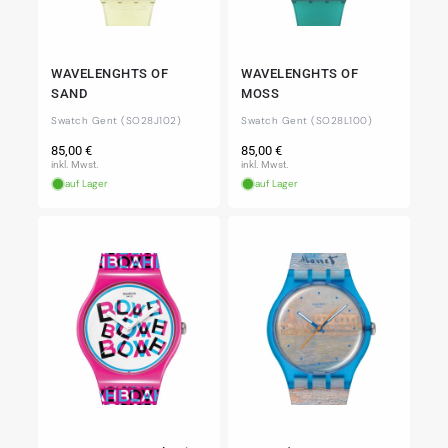
WAVELENGHTS OF
WAVELENGHTS OF
SAND
MOSS
Swatch Gent (SO28J102)
Swatch Gent (SO28L100)
Normaler
Normaler
85,00 €
85,00 €
Preis
Preis
inkl. Mwst.
inkl. Mwst.
auf Lager
auf Lager