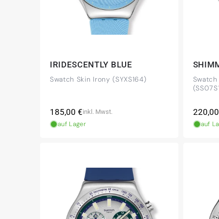
IRIDESCENTLY BLUE
SHIM
Swatch Skin Irony (SYXS164)
Swatch 
(SS07S
Normaler
Norma
185,00 €
220,00
inkl. Mwst.
Preis
Preis
auf Lager
auf L