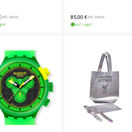
ler
Normaler
€
85,00 €
inkl. Mwst.
inkl. Mwst.
Preis
ager
auf Lager