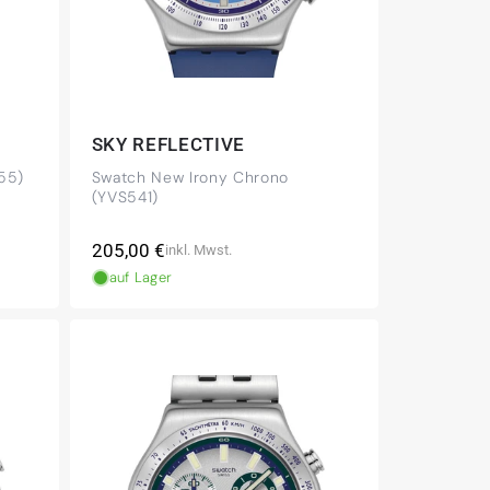
SKY REFLECTIVE
55)
Swatch New Irony Chrono
(YVS541)
Normaler
205,00 €
inkl. Mwst.
Preis
auf Lager