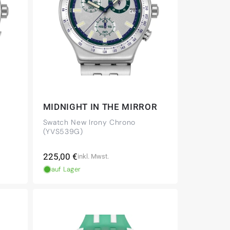
MIDNIGHT IN THE MIRROR
Swatch New Irony Chrono
(YVS539G)
Normaler
225,00 €
inkl. Mwst.
Preis
auf Lager