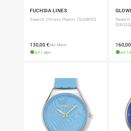
FUCHSIA LINES
GLOW
Swatch Chrono Plastic (SUSB110)
Swatch
(SB02G
Normaler
Norma
130,00 €
160,00
inkl. Mwst.
Preis
Preis
auf Lager
auf L