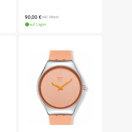
Normaler
90,00 €
inkl. Mwst.
Preis
auf Lager