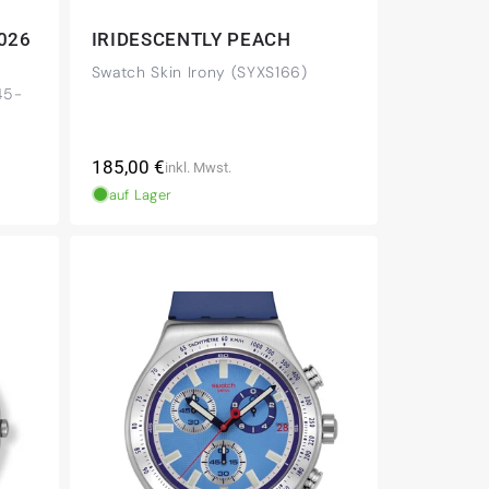
026
IRIDESCENTLY PEACH
Swatch Skin Irony (SYXS166)
45-
Normaler
185,00 €
inkl. Mwst.
Preis
auf Lager