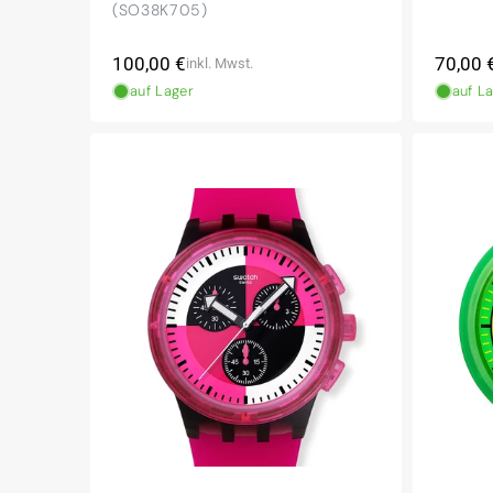
(SO38K705)
Normaler
Norma
100,00 €
70,00 
inkl. Mwst.
Preis
Preis
auf Lager
auf L