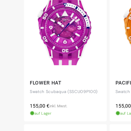
FLOWER HAT
PACIF
Swatch Scubaqua (SSCU09P100)
Swatch
Normaler
Norma
155,00 €
155,00
inkl. Mwst.
Preis
Preis
auf Lager
auf L