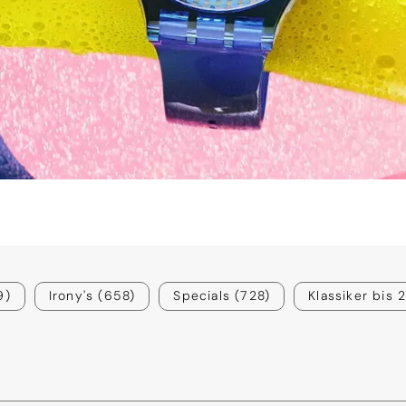
u den
9)
Irony's (658)
Specials (728)
Klassiker bis