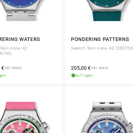
MERING WATERS
PONDERING PATTERNS
Skin Irony 42
Swatch Skin Irony 42 (SS07S1
157M)
ler
Normaler
 €
205,00 €
inkl. Mwst.
inkl. Mwst.
Preis
ager
auf Lager