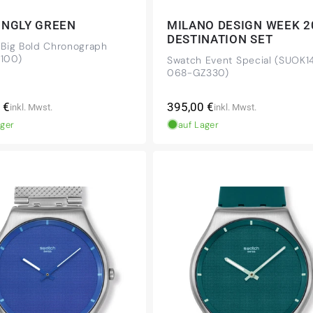
INGLY GREEN
MILANO DESIGN WEEK 2
DESTINATION SET
 Big Bold Chronograph
100)
Swatch Event Special (SUOK1
068-GZ330)
ler
Normaler
 €
395,00 €
inkl. Mwst.
inkl. Mwst.
Preis
ager
auf Lager