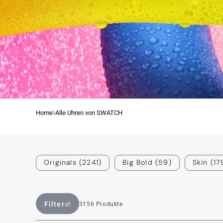
Von den aktuellsten Modellen bis hin z
Klassikern
Home
Alle Uhren von SWATCH
Originals (2241)
Big Bold (59)
Skin (17
Filter
3156 Produkte