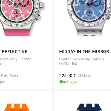
 REFLECTIVE
MIDDAY IN THE MIRROR
 New Irony Chrono
Swatch New Irony Chrono
8)
(YVS541G)
ler
Normaler
 €
225,00 €
inkl. Mwst.
inkl. Mwst.
Preis
ager
auf Lager