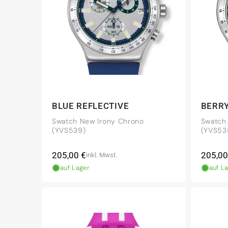
BLUE REFLECTIVE
BERRY
Swatch New Irony Chrono
Swatch
(YVS539)
(YVS53
Normaler
Norma
205,00 €
205,00
inkl. Mwst.
Preis
Preis
auf Lager
auf L