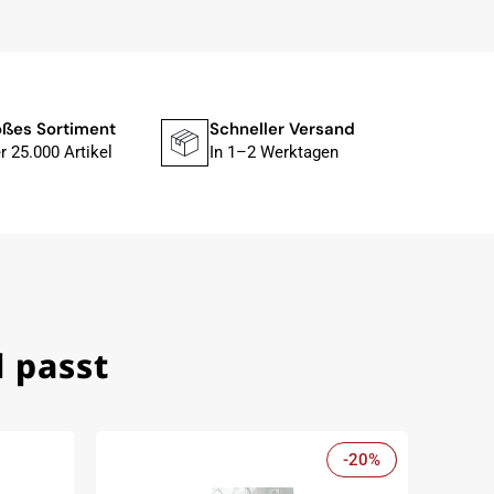
ßes Sortiment
Schneller Versand
Siche
r 25.000 Artikel
In 1–2 Werktagen
Mit P
 passt
-20%
Sale