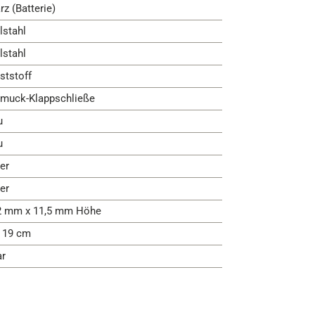
rz (Batterie)
lstahl
lstahl
ststoff
muck-Klappschließe
u
u
er
er
2 mm x 11,5 mm Höhe
- 19 cm
ar