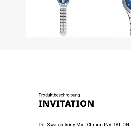
Medien
Medien
2
3
in
in
Modal
Modal
öffnen
öffnen
Produktbeschreibung
INVITATION
Der Swatch Irony Midi Chrono INVITATION i