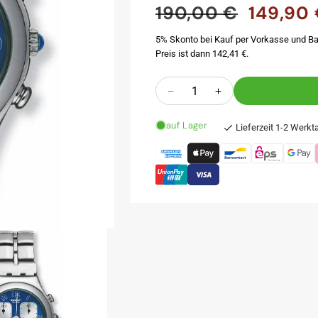
190,00 €
149,90
Normaler
Verkaufspr
Preis
5% Skonto bei Kauf per Vorkasse und Ba
Preis ist dann 142,41 €.
Anzahl
Verringere
Erhöhe
die
die
auf Lager
Menge
Menge
Lieferzeit 1-2 Werkt
für
für
INVITATION
INVITATION