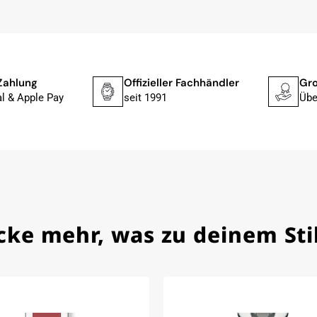
lstmöglich, nach Eingang der Vorauszahlung.
, dass die Uhr von Citizen nicht in der üblichen schwarzen
rn mit der gelben Taucherflasche.
Uhren von Citizen, Union Glashütte, Mido, Swatch oder
Zahlung
Offizieller Fachhändler
Gro
fessionelle Arbeit und tollen Service extrem weiter empfehlen.
l & Apple Pay
seit 1991
Übe
ch bei Sonderwünschen; wurde umgehend und
cke mehr, was zu deinem Stil
 mit neuer Batterie und korrekt eingestellter Uhrzeit an,