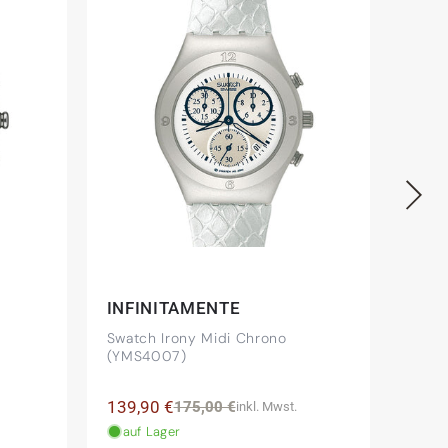
INFINITAMENTE
COL
Swatch Irony Midi Chrono
Swatc
(YMS4007)
(YMS
Norm
139,90 €
Normaler
Verkaufspreis
175,
175,00 €
inkl. Mwst.
Prei
Preis
auf Lager
auf