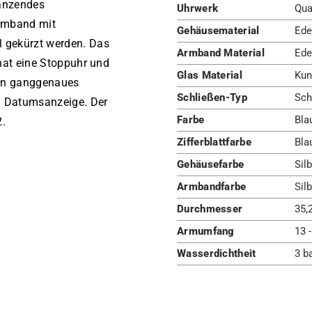
länzendes
Uhrwerk
Qua
armband mit
Gehäusematerial
Ede
l gekürzt werden. Das
Armband Material
Ede
 hat eine Stoppuhr und
Glas Material
Kun
ein ganggenaues
Schließen-Typ
Sch
d Datumsanzeige. Der
Farbe
Bla
2.
Zifferblattfarbe
Bla
Gehäusefarbe
Silb
Armbandfarbe
Silb
Durchmesser
35,
Armumfang
13 
Wasserdichtheit
3 b