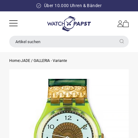
DIREKT
ZUM
Über 10.000 Uhren & Bänder
INHALT
Einloggen
Warenkorb
Artikel suchen
Home
JADE / GALLERIA - Variante