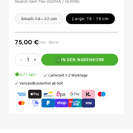
Swatch Gent Flex (GG114A / GG114B)
Variante
Small: 14 - 17 cm
Large: 16 - 19 cm
ausverkauft
oder
nicht
verfügbar
75,00 €
Normaler
inkl. Mwst.
Preis
Anzahl
IN DEN WARENKORB
Verringere
Erhöhe
die
die
Menge
Menge
auf Lager
Lieferzeit 1-2 Werktage
für
für
Versandkostenfrei ab 60€
JADE
JADE
/
/
GALLERIA
GALLERIA
-
-
Variante
Variante