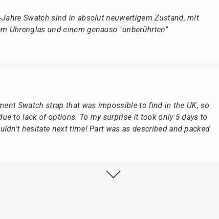
r-Jahre Swatch sind in absolut neuwertigem Zustand, mit
dem Uhrenglas und einem genauso "unberührten"
ement Swatch strap that was impossible to find in the UK, so
e to lack of options. To my surprise it took only 5 days to
ldn't hesitate next time! Part was as described and packed
lstmöglich, nach Eingang der Vorauszahlung.