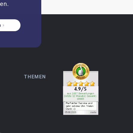
zen.
n
THEMEN