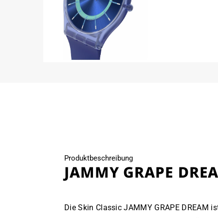
Medien
Medien
2
3
in
in
Modal
Modal
öffnen
öffnen
Produktbeschreibung
JAMMY GRAPE DRE
Die Skin Classic JAMMY GRAPE DREAM ist e