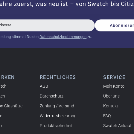
ahre zuerst, was neu ist – von Swatch bis Citi
Adresse…
Abonniere
schöne Uhr. Vielen Dank :-)
eldung stimmst Du den
Datenschutzbestimmungen
zu.
tch from 2003 is really a time capsule! Very satisfied to find
ARKEN
RECHTLICHES
SERVICE
you!
tch
AGB
Mein Konto
zen
Datenschutz
Über uns
on Glashütte
Zahlung / Versand
Kontakt
sot
Widerrufsbelehrung
FAQ
ffalo, NY) und habe bereits mehrere Uhren bei watchpapst
ert!
o
Produktsicherheit
Swatch Ankauf