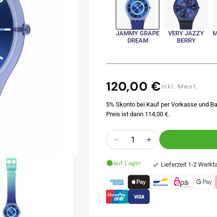
JAMMY GRAPE
VERY JAZZY
M
DREAM
BERRY
120,00 €
Normaler
inkl. Mwst.
Preis
5% Skonto bei Kauf per Vorkasse und Ba
Preis ist dann 114,00 €.
Anzahl
Verringere
Erhöhe
die
die
auf Lager
Menge
Menge
Lieferzeit 1-2 Werkt
für
für
JAMMY
JAMMY
GRAPE
GRAPE
DREAM
DREAM