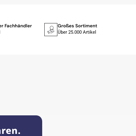
ler Fachhändler
Großes Sortiment
Schne
1
Über 25.000 Artikel
In 1–
hren.