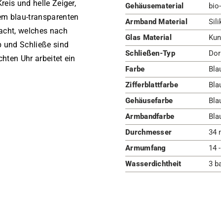
reis und helle Zeiger,
Gehäusematerial
bio
dem blau-transparenten
Armband Material
Sil
acht, welches nach
Glas Material
Kun
p und Schließe sind
Schließen-Typ
Dor
chten Uhr arbeitet ein
Farbe
Bla
Zifferblattfarbe
Bla
Gehäusefarbe
Bla
Armbandfarbe
Bla
Durchmesser
34 
Armumfang
14 
Wasserdichtheit
3 b