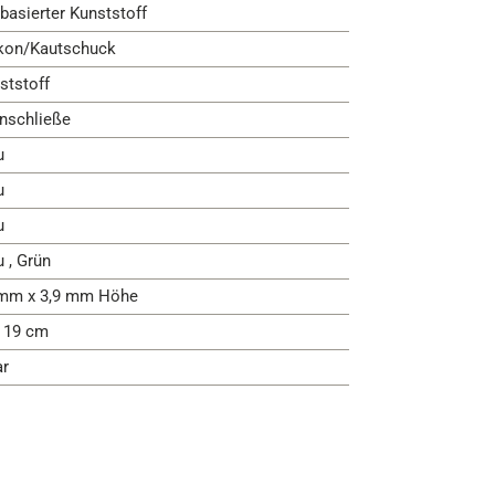
-basierter Kunststoff
ikon/Kautschuck
ststoff
nschließe
u
u
u
u , Grün
mm x 3,9 mm Höhe
- 19 cm
ar