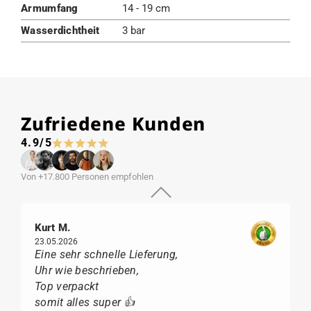
Armumfang
14 - 19 cm
Wasserdichtheit
3 bar
Zufriedene Kunden
4.9/5
Von +17.800 Personen empfohlen
Kurt M.
23.05.2026
Eine sehr schnelle Lieferung,
Uhr wie beschrieben,
Top verpackt
somit alles super 👍