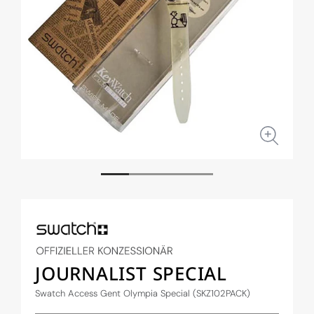
Medien
Medi
1
2
in
in
Modal
Moda
öffnen
öffne
JOURNALIST SPECIAL
Swatch Access Gent Olympia Special (SKZ102PACK)