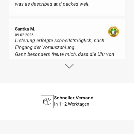
was as described and packed well.
Suntka M.
09.02.2026
Lieferung erfolgte schnellstmöglich, nach
Eingang der Vorauszahlung.
Ganz besonders freute mich, dass die Uhr von
Citizen nicht in der üblichen schwarzen Box
geliefert wurde, sondern mit der gelben
Taucherflasche.
Ich kann Watch Papst, wer Uhren von Citizen,
Union Glashütte, Mido, Swatch oder Tissot liebt,
für seine professionelle Arbeit und tollen
Schneller Versand
Service extrem weiter empfehlen.
In 1–2 Werktagen
Herbert B.