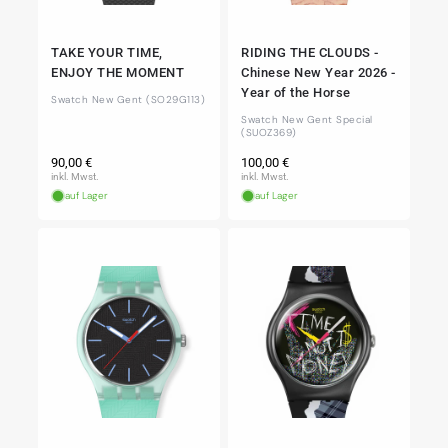
TAKE YOUR TIME,
RIDING THE CLOUDS -
ENJOY THE MOMENT
Chinese New Year 2026 -
Year of the Horse
Swatch New Gent (SO29G113)
Swatch New Gent Special
(SUOZ369)
Normaler
Normaler
90,00 €
100,00 €
Preis
Preis
inkl. Mwst.
inkl. Mwst.
auf Lager
auf Lager