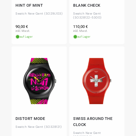
HINT OF MINT
BLANK CHECK
Swatch New Gent (SO29L103)
Swatch New Gent
(SO32B122-5300)
Normaler
Normaler
90,00 €
110,00 €
Preis
Preis
inkl. Mwst.
inkl. Mwst.
auf Lager
auf Lager
DISTORT MODE
SWISS AROUND THE
CLOCK
Swatch New Gent (SO32B121)
Swatch New Gent