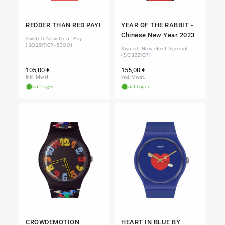
REDDER THAN RED PAY!
YEAR OF THE RABBIT -
Chinese New Year 2023
Swatch New Gent Pay
(SO29R107-5300)
Swatch New Gent Special
(SO32Z107)
Normaler
Normaler
105,00 €
155,00 €
Preis
Preis
inkl. Mwst.
inkl. Mwst.
auf Lager
auf Lager
CROWDEMOTION
HEART IN BLUE BY