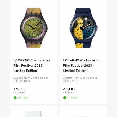
LOCARNO78 - Locarno
LOCARNO76 - Locarno
Film Festival 2025 -
Film Festival 2023 -
Limited Edition
Limited Edition
Swatch New Gent Special
Swatch New Gent Special
(SO29Z402)
(SO29Z401)
Normaler
Normaler
175,00 €
275,00 €
Preis
Preis
inkl. Mwst.
inkl. Mwst.
auf Lager
auf Lager