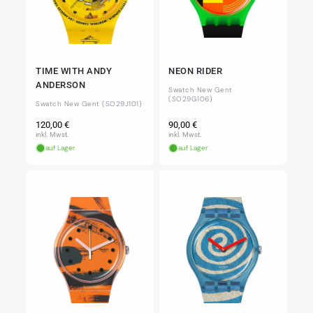
TIME WITH ANDY
NEON RIDER
ANDERSON
Swatch New Gent
(SO29G106)
Swatch New Gent (SO29J101)
Normaler
Normaler
120,00 €
90,00 €
Preis
Preis
inkl. Mwst.
inkl. Mwst.
auf Lager
auf Lager