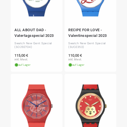
ALL ABOUT DAD -
RECIPE FOR LOVE -
Vatertagsspecial 2023
Valentinsspecial 2023
Swatch New Gent Special
Swatch New Gent Special
(SO29Z704)
(SUOZ353)
Normaler
Normaler
115,00 €
110,00 €
Preis
Preis
inkl. Mwst.
inkl. Mwst.
auf Lager
auf Lager