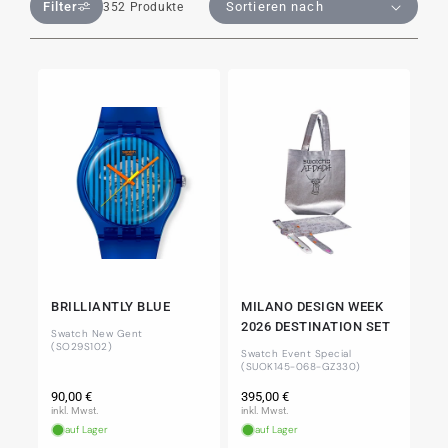
Filter
352 Produkte
BRILLIANTLY BLUE
MILANO DESIGN WEEK
2026 DESTINATION SET
Swatch New Gent
(SO29S102)
Swatch Event Special
(SUOK145-068-GZ330)
Normaler
Normaler
90,00 €
395,00 €
Preis
Preis
inkl. Mwst.
inkl. Mwst.
auf Lager
auf Lager