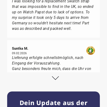
I was looking for a replacement Swatch strap
that was impossible to find in the UK, so ended
up on Watch Papst due to lack of options. To
my surprise it took only 5 days to arrive from
Germany so wouldn't hesitate next time! Part
was as described and packed well.
Suntka M.
09.02.2026
Lieferung erfolgte schnellstmöglich, nach
Eingang der Vorauszahlung.
Ganz besonders freute mich, dass die Uhr von
Citizen nicht in der üblichen schwarzen Box
geliefert wurde, sondern mit der gelben
Taucherflasche.
Ich kann Watch Papst, wer Uhren von Citizen,
Union Glashütte, Mido, Swatch oder Tissot liebt,
Dein Update aus der
für seine professionelle Arbeit und tollen