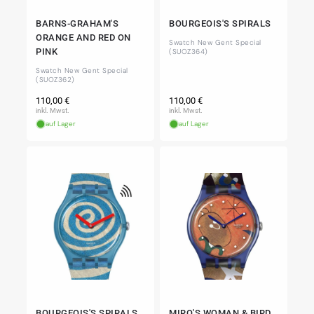
BARNS-GRAHAM'S
BOURGEOIS'S SPIRALS
ORANGE AND RED ON
Swatch New Gent Special
PINK
(SUOZ364)
Swatch New Gent Special
(SUOZ362)
Normaler
Normaler
110,00 €
110,00 €
Preis
Preis
inkl. Mwst.
inkl. Mwst.
auf Lager
auf Lager
BOURGEOIS'S SPIRALS
MIRO'S WOMAN & BIRD