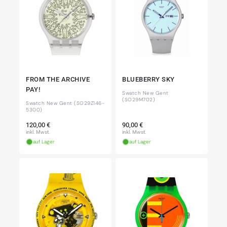
FROM THE ARCHIVE
BLUEBERRY SKY
PAY!
Swatch New Gent
(SO29M702)
Swatch New Gent (SO29Z146-
5300)
Normaler
Normaler
120,00 €
90,00 €
Preis
Preis
inkl. Mwst.
inkl. Mwst.
auf Lager
auf Lager