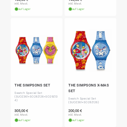
Preis
Preis
inkl. Mwst.
inkl. Mwst.
auf Lager
auf Lager
THE SIMPSONS SET
THE SIMPSONS X-MAS
SET
Swatch Special Set
(SUOZ361+SO28Z126+SO29Z13
Swatch Special Set
4)
(SUOZ361+SO28Z126)
Normaler
Normaler
305,00 €
200,00 €
Preis
Preis
inkl. Mwst.
inkl. Mwst.
auf Lager
auf Lager