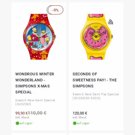
Sale
-9%
WONDROUS WINTER
SECONDS OF
WONDERLAND -
SWEETNESS PAY! - THE
SIMPSONS X-MAS
SIMPSONS
SPECIAL
Swatch New Gent Pay Special
(SO29Z129-5300)
Swatch New Gent Special
(SUOZ361)
Normaler
Normaler
Verkaufspreis
110,00 €
99,90 €
120,00 €
Preis
Preis
inkl. Mwst.
inkl. Mwst.
auf Lager
auf Lager