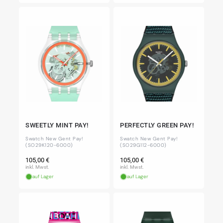
SWEETLY MINT PAY!
PERFECTLY GREEN PAY!
Swatch New Gent Pay!
Swatch New Gent Pay!
(SO29K120-6000)
(SO29G112-6000)
Normaler
Normaler
105,00 €
105,00 €
Preis
Preis
inkl. Mwst.
inkl. Mwst.
auf Lager
auf Lager