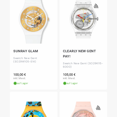
SUNRAY GLAM
CLEARLY NEW GENT
PAY!
Swatch New Gent
(SO29W105-S14)
Swatch New Gent (SO29K115-
6000)
Normaler
Normaler
100,00 €
105,00 €
Preis
Preis
inkl. Mwst.
inkl. Mwst.
auf Lager
auf Lager