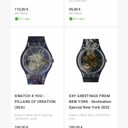
(SO29R104)
Normaler
Normaler
110,00 €
95,00 €
Preis
Preis
inkl. Mwst.
inkl. Mwst.
auf Lager
auf Lager
SWATCH X YOU -
SXY GREETINGS FROM
PILLARS OF CREATION
NEW YORK - Destination
(ESA)
Special New York 2022
Swatch New Gent Special
Swatch New Gent (SUOK147-
(SUOK145-023)
021)
Normaler
Normaler
195,00 €
195,00 €