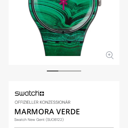
Medien
Medi
1
2
in
in
Modal
Moda
öffnen
öffne
MARMORA VERDE
Swatch New Gent (SUOB122)