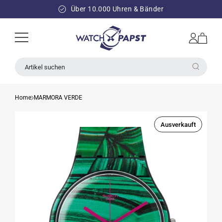
DIREKT
ZUM
Über 10.000 Uhren & Bänder
INHALT
Einloggen
Warenkorb
Artikel suchen
Home
MARMORA VERDE
Ausverkauft