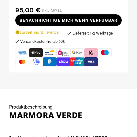
95,00 €
Normaler
inkl. Mwst.
Preis
BENACHRICHTIGE MICH WENN VERFÜGBAR
zurzeit nicht lieferbar
Lieferzeit 1-2 Werktage
Versandkostenfrei ab 60€
Produktbeschreibung
MARMORA VERDE