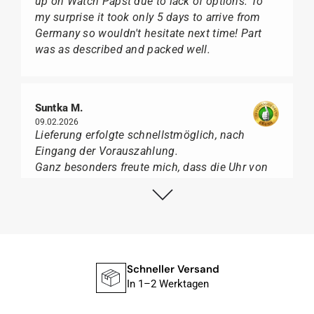
up on Watch Papst due to lack of options. To
my surprise it took only 5 days to arrive from
Germany so wouldn't hesitate next time! Part
was as described and packed well.
Suntka M.
09.02.2026
Lieferung erfolgte schnellstmöglich, nach
Eingang der Vorauszahlung.
Ganz besonders freute mich, dass die Uhr von
Citizen nicht in der üblichen schwarzen Box
geliefert wurde, sondern mit der gelben
Taucherflasche.
Ich kann Watch Papst, wer Uhren von Citizen,
Union Glashütte, Mido, Swatch oder Tissot liebt,
für seine professionelle Arbeit und tollen
Schneller Versand
Service extrem weiter empfehlen.
In 1–2 Werktagen