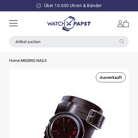
DIREKT
ZUM
Über 10.000 Uhren & Bänder
INHALT
Einloggen
Warenkorb
Artikel suchen
Home
MISSING NAILS
Ausverkauft