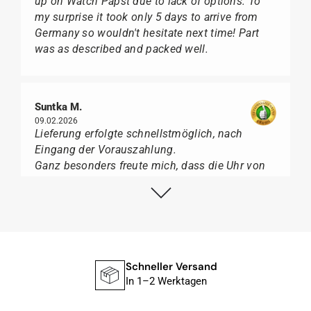
up on Watch Papst due to lack of options. To
my surprise it took only 5 days to arrive from
Germany so wouldn't hesitate next time! Part
was as described and packed well.
Suntka M.
09.02.2026
Lieferung erfolgte schnellstmöglich, nach
Eingang der Vorauszahlung.
Ganz besonders freute mich, dass die Uhr von
Citizen nicht in der üblichen schwarzen Box
geliefert wurde, sondern mit der gelben
Taucherflasche.
Ich kann Watch Papst, wer Uhren von Citizen,
Union Glashütte, Mido, Swatch oder Tissot liebt,
für seine professionelle Arbeit und tollen
Schneller Versand
Service extrem weiter empfehlen.
In 1–2 Werktagen