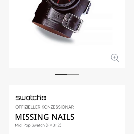
Medien
Medi
1
2
in
in
Modal
Moda
öffnen
öffne
MISSING NAILS
Midi Pop Swatch (PMB112)