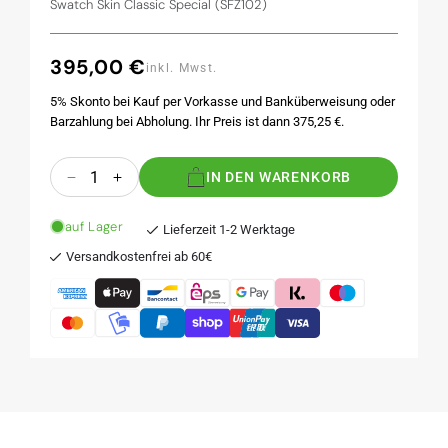
Swatch Skin Classic Special (SFZ102)
395,00 €
Normaler
inkl. Mwst.
Preis
5% Skonto bei Kauf per Vorkasse und Banküberweisung oder
Barzahlung bei Abholung. Ihr Preis ist dann 375,25 €.
Anzahl
IN DEN WARENKORB
Verringere
Erhöhe
die
die
Menge
Menge
auf Lager
Lieferzeit 1-2 Werktage
für
für
Versandkostenfrei ab 60€
MONOBLUE
MONOBLUE
OLYMPIA
OLYMPIA
LOGO
LOGO