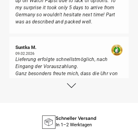
up on Watch Papst due to lack of options. To
my surprise it took only 5 days to arrive from
Germany so wouldn't hesitate next time! Part
was as described and packed well.
Suntka M.
09.02.2026
Lieferung erfolgte schnellstmöglich, nach
Eingang der Vorauszahlung.
Ganz besonders freute mich, dass die Uhr von
Citizen nicht in der üblichen schwarzen Box
geliefert wurde, sondern mit der gelben
Taucherflasche.
Ich kann Watch Papst, wer Uhren von Citizen,
Union Glashütte, Mido, Swatch oder Tissot liebt,
für seine professionelle Arbeit und tollen
Schneller Versand
Service extrem weiter empfehlen.
In 1–2 Werktagen