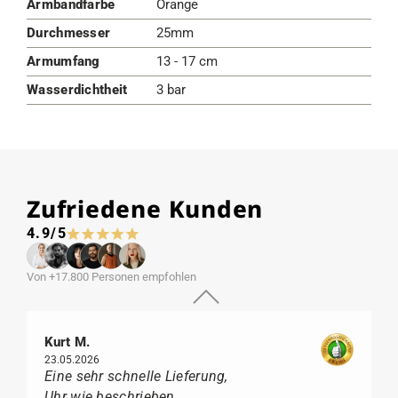
Armbandfarbe
Orange
Durchmesser
25mm
Armumfang
13 - 17 cm
Wasserdichtheit
3 bar
Zufriedene Kunden
4.9/5
Von +17.800 Personen empfohlen
Kurt M.
23.05.2026
Eine sehr schnelle Lieferung,
Uhr wie beschrieben,