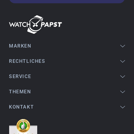
14.02.2026
Die Lieferung war superschnell und die Uhr
einwandfrei. Auch die Verpackung war sehr gut.
Ich bin sehr zufrieden, jederzeit wieder!
MARKEN
Stefan S.
16.02.2026
RECHTLICHES
gut auffindbar im Netz, stichhaltige
Informationen an den Produkten, einfache
Orientierung beim Kauf, sofortiger Versand,
SERVICE
alles ausgezeichnet
THEMEN
KONTAKT
Birgit S.
15.02.2026
Wie bisher auch immer SEHR ZUFRIEDEN !! da
ist nichts besser zu machen, ist alles prima !
einwandfreie Ware, schnelle Lieferung, alles