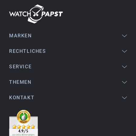
Perfekter Service und sehr schöne Uhr. Vielen
Dank :-)
MARKEN
Bogdan B.
14.02.2026
To find a new in the box watch from 2003 is
RECHTLICHES
really a time capsule! Very satisfied to find such
a great shop! Thank you!
SERVICE
THEMEN
Joshua L.
18.02.2026
KONTAKT
Ich komme aus den USA (Buffalo, NY) und habe
bereits mehrere Uhren bei watchpapst gekauft.
Sehr empfehlenswert!