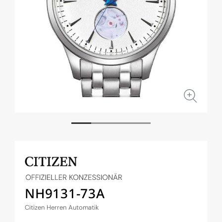
Medien
Medi
1
2
in
in
Modal
Moda
öffnen
öffne
NH9131-73A
Citizen Herren Automatik