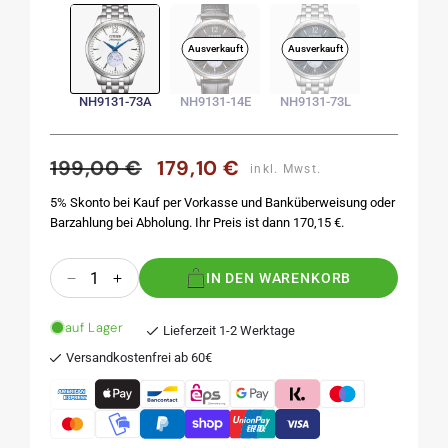
Ausverkauft
Ausverkauft
NH9131-73A
NH9131-14E
NH9131-73L
199,00 €
179,10 €
Normaler
Verkaufspreis
inkl. Mwst.
Preis
5% Skonto bei Kauf per Vorkasse und Banküberweisung oder
Barzahlung bei Abholung. Ihr Preis ist dann 170,15 €.
Anzahl
IN DEN WARENKORB
Verringere
Erhöhe
die
die
Menge
Menge
auf Lager
Lieferzeit 1-2 Werktage
für
für
Versandkostenfrei ab 60€
NH9131-
NH9131-
73A
73A