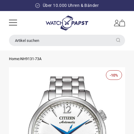
DIREKT
ZUM
Über 10.000 Uhren & Bänder
INHALT
Einloggen
Warenkorb
Artikel suchen
Home
NH9131-73A
-10%