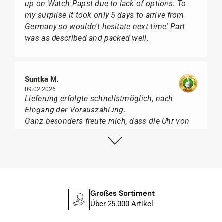
up on Watch Papst due to lack of options. To
my surprise it took only 5 days to arrive from
Germany so wouldn't hesitate next time! Part
was as described and packed well.
Suntka M.
09.02.2026
Lieferung erfolgte schnellstmöglich, nach
Eingang der Vorauszahlung.
Ganz besonders freute mich, dass die Uhr von
Citizen nicht in der üblichen schwarzen Box
geliefert wurde, sondern mit der gelben
Taucherflasche.
Ich kann Watch Papst, wer Uhren von Citizen,
Union Glashütte, Mido, Swatch oder Tissot liebt,
für seine professionelle Arbeit und tollen
Großes Sortiment
Service extrem weiter empfehlen.
Über 25.000 Artikel