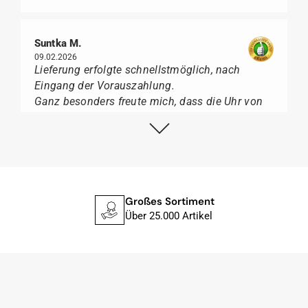
Suntka M.
09.02.2026
Lieferung erfolgte schnellstmöglich, nach
Eingang der Vorauszahlung.
Ganz besonders freute mich, dass die Uhr von
Citizen nicht in der üblichen schwarzen Box
geliefert wurde, sondern mit der gelben
Taucherflasche.
Ich kann Watch Papst, wer Uhren von Citizen,
Union Glashütte, Mido, Swatch oder Tissot liebt,
für seine professionelle Arbeit und tollen
Großes Sortiment
Service extrem weiter empfehlen.
Über 25.000 Artikel
Herbert B.
11.02.2026