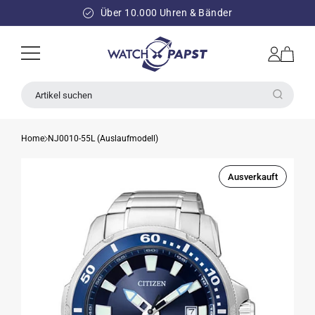
DIREKT
ZUM
Über 10.000 Uhren & Bänder
INHALT
Einloggen
Warenkorb
Artikel suchen
Home
NJ0010-55L (Auslaufmodell)
Ausverkauft