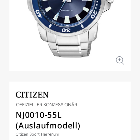
Medien
1
in
Modal
öffnen
NJ0010-55L
(Auslaufmodell)
Citizen Sport Herrenuhr