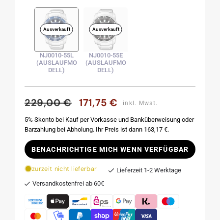
Ausverkauft
Ausverkauft
NJ0010-55L
NJ0010-55E
(AUSLAUFMO
(AUSLAUFMO
DELL)
DELL)
229,00 €
171,75 €
Normaler
Verkaufspreis
inkl. Mwst.
Preis
5% Skonto bei Kauf per Vorkasse und Banküberweisung oder
Barzahlung bei Abholung. Ihr Preis ist dann 163,17 €.
BENACHRICHTIGE MICH WENN VERFÜGBAR
zurzeit nicht lieferbar
Lieferzeit 1-2 Werktage
Versandkostenfrei ab 60€