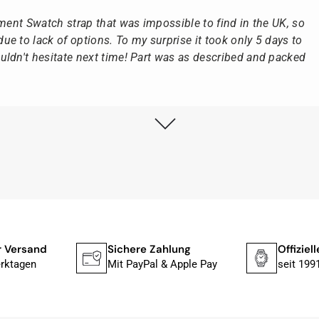
ement Swatch strap that was impossible to find in the UK, so
e to lack of options. To my surprise it took only 5 days to
ldn't hesitate next time! Part was as described and packed
lstmöglich, nach Eingang der Vorauszahlung.
, dass die Uhr von Citizen nicht in der üblichen schwarzen
rn mit der gelben Taucherflasche.
Uhren von Citizen, Union Glashütte, Mido, Swatch oder
r Versand
Sichere Zahlung
Offiziel
fessionelle Arbeit und tollen Service extrem weiter empfehlen.
rktagen
Mit PayPal & Apple Pay
seit 199