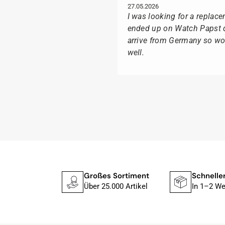
27.05.2026
I was looking for a replac
ended up on Watch Papst du
arrive from Germany so wou
well.
Suntka M.
09.02.2026
Lieferung erfolgte schnel
Ganz besonders freute mich
Box geliefert wurde, sonde
Ich kann Watch Papst, wer 
 Fachhändler
Großes Sortiment
Schnelle
Tissot liebt, für seine pro
Über 25.000 Artikel
In 1–2 We
Herbert B.