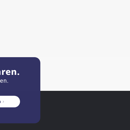
hren.
zen.
n