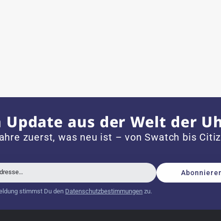
ch bei Sonderwünschen; wurde umgehend und
 mit neuer Batterie und korrekt eingestellter Uhrzeit an,
 Update aus der Welt der U
dem Jahr 1996 ist
ahre zuerst, was neu ist – von Swatch bis Citi
Adresse…
Abonniere
schöne Uhr. Vielen Dank :-)
eldung stimmst Du den
Datenschutzbestimmungen
zu.