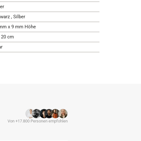
er
warz , Silber
mm x 9 mm Höhe
- 20 cm
ar
Von +17.800 Personen empfohlen