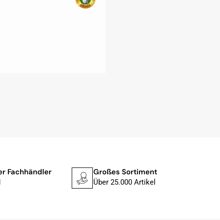
ler Fachhändler
Großes Sortiment
Schne
1
Über 25.000 Artikel
In 1–