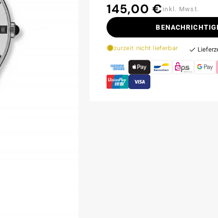
145,00 €
Normaler
inkl. Mwst.
Preis
BENACHRICHTIG
zurzeit nicht lieferbar
Lieferz