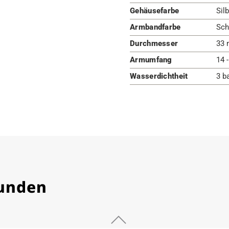
Gehäusefarbe
Silb
Armbandfarbe
Sch
Durchmesser
33 
Armumfang
14 
Wasserdichtheit
3 b
Kunden