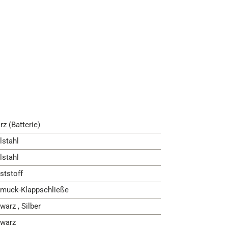
rz (Batterie)
lstahl
lstahl
ststoff
muck-Klappschließe
warz , Silber
warz