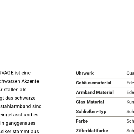
VAGE ist eine
Uhrwerk
Qua
 schwarzen Akzente
Gehäusematerial
Ede
ristallen als
Armband Material
Ede
ngt das schwarze
Glas Material
Kun
elstahlarmband sind
Schließen-Typ
Sch
 eingefasst und es
Farbe
Sch
 ein ganggenaues
Zifferblattfarbe
Sch
assiker stammt aus