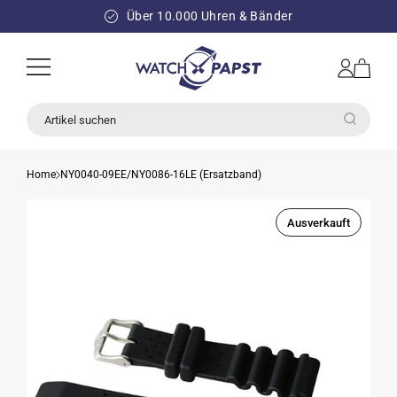
DIREKT
ZUM
Über 10.000 Uhren & Bänder
INHALT
Einloggen
Warenkorb
Artikel suchen
Home
NY0040-09EE/NY0086-16LE (Ersatzband)
Ausverkauft