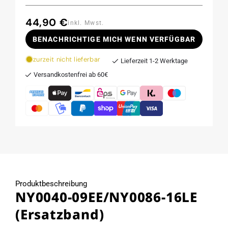
44,90 €
Normaler
inkl. Mwst.
Preis
BENACHRICHTIGE MICH WENN VERFÜGBAR
zurzeit nicht lieferbar
Lieferzeit 1-2 Werktage
Versandkostenfrei ab 60€
Produktbeschreibung
NY0040-09EE/NY0086-16LE
(Ersatzband)