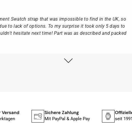
ement Swatch strap that was impossible to find in the UK, so
e to lack of options. To my surprise it took only 5 days to
ldn't hesitate next time! Part was as described and packed
lstmöglich, nach Eingang der Vorauszahlung.
, dass die Uhr von Citizen nicht in der üblichen schwarzen
rn mit der gelben Taucherflasche.
Uhren von Citizen, Union Glashütte, Mido, Swatch oder
Zahlung
Offizieller Fachhändler
Gr
fessionelle Arbeit und tollen Service extrem weiter empfehlen.
al & Apple Pay
seit 1991
Übe