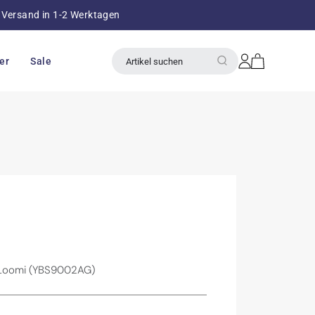
Versand in 1-2 Werktagen
über 8
Einloggen
Warenkorb
er
Sale
Artikel suchen
 Loomi (YBS9002AG)