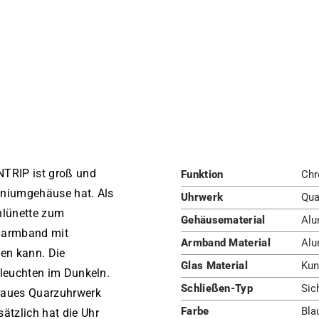
TRIP ist groß und
Funktion
Chr
miniumgehäuse hat. Als
Uhrwerk
Qua
hlünette zum
Gehäusematerial
Alu
umarmband mit
Armband Material
Alu
den kann. Die
Glas Material
Kun
e leuchten im Dunkeln.
Schließen-Typ
Sic
enaues Quarzuhrwerk
Farbe
Bla
ätzlich hat die Uhr