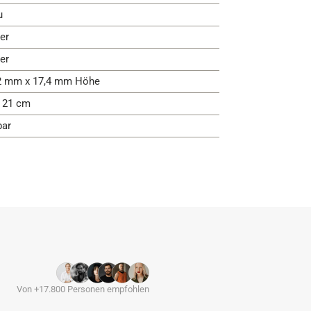
u
er
er
2 mm x 17,4 mm Höhe
- 21 cm
bar
Von +17.800 Personen empfohlen