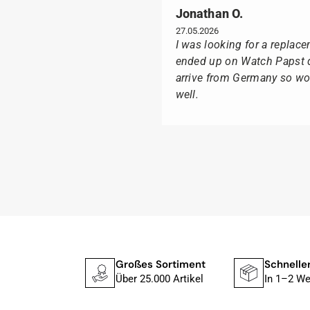
Jonathan O.
27.05.2026
I was looking for a replac
ended up on Watch Papst du
arrive from Germany so wou
well.
Suntka M.
09.02.2026
Lieferung erfolgte schnel
Ganz besonders freute mich
Box geliefert wurde, sonde
Ich kann Watch Papst, wer 
s Sortiment
Schneller Versand
Sichere 
Tissot liebt, für seine pro
5.000 Artikel
In 1–2 Werktagen
Mit PayP