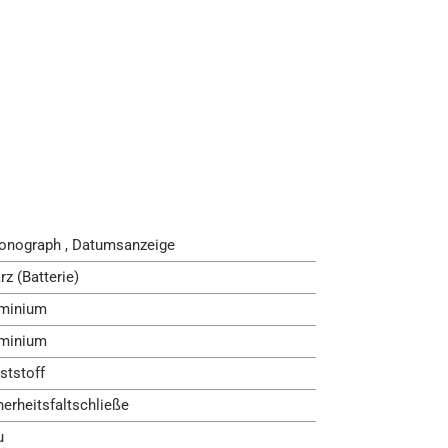
onograph , Datumsanzeige
rz (Batterie)
minium
minium
ststoff
herheitsfaltschließe
u