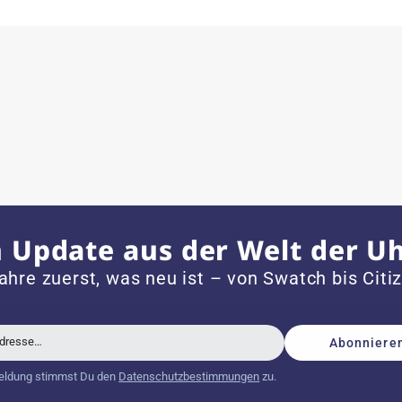
ch bei Sonderwünschen; wurde umgehend und
 mit neuer Batterie und korrekt eingestellter Uhrzeit an,
 Update aus der Welt der U
dem Jahr 1996 ist
ahre zuerst, was neu ist – von Swatch bis Citi
Adresse…
Abonniere
schöne Uhr. Vielen Dank :-)
eldung stimmst Du den
Datenschutzbestimmungen
zu.