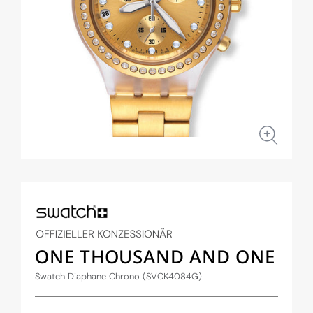
Medien
1
in
Modal
öffnen
ONE THOUSAND AND ONE
Swatch Diaphane Chrono (SVCK4084G)