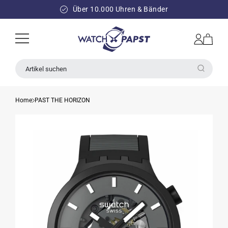
DIREKT
ZUM
Über 10.000 Uhren & Bänder
INHALT
Einloggen
Warenkorb
Artikel suchen
Home
PAST THE HORIZON