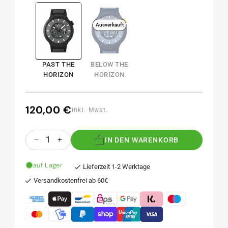
Ausverkauft
PAST THE
BELOW THE
HORIZON
HORIZON
120,00 €
Normaler
inkl. Mwst.
Preis
Anzahl
IN DEN WARENKORB
Verringere
Erhöhe
die
die
Menge
Menge
auf Lager
Lieferzeit 1-2 Werktage
für
für
Versandkostenfrei ab 60€
PAST
PAST
THE
THE
HORIZON
HORIZON