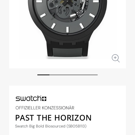
Medien
Medi
1
2
in
in
Modal
Moda
öffnen
öffne
PAST THE HORIZON
Swatch Big Bold Biosourced (SB05B113)