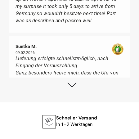
my surprise it took only 5 days to arrive from
Germany so wouldn't hesitate next time! Part
was as described and packed well.
Suntka M.
09.02.2026
Lieferung erfolgte schnellstmöglich, nach
Eingang der Vorauszahlung.
Ganz besonders freute mich, dass die Uhr von
Citizen nicht in der üblichen schwarzen Box
geliefert wurde, sondern mit der gelben
Taucherflasche.
Ich kann Watch Papst, wer Uhren von Citizen,
Union Glashütte, Mido, Swatch oder Tissot liebt,
für seine professionelle Arbeit und tollen
Schneller Versand
Service extrem weiter empfehlen.
In 1–2 Werktagen