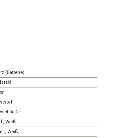
rz (Batterie)
lstahl
er
ststoff
nschließe
d , Weiß
ber , Weiß