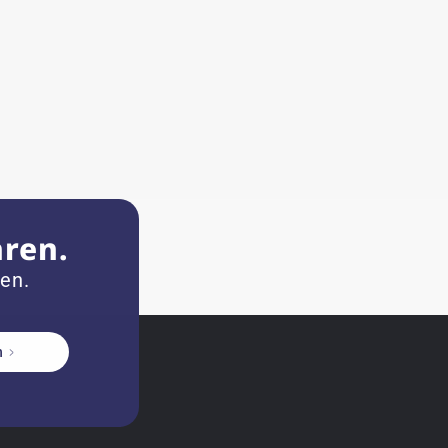
hren.
zen.
n