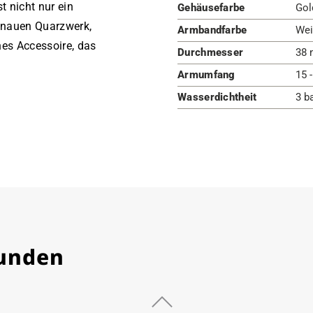
t nicht nur ein
Gehäusefarbe
Gol
enauen Quarzwerk,
Armbandfarbe
Wei
es Accessoire, das
Durchmesser
38 
Armumfang
15 
Wasserdichtheit
3 b
Kunden