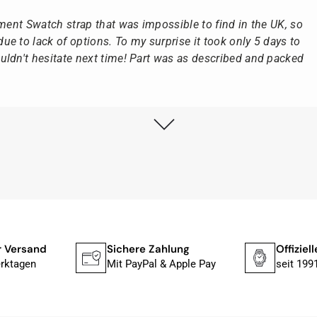
ement Swatch strap that was impossible to find in the UK, so
e to lack of options. To my surprise it took only 5 days to
ldn't hesitate next time! Part was as described and packed
lstmöglich, nach Eingang der Vorauszahlung.
, dass die Uhr von Citizen nicht in der üblichen schwarzen
rn mit der gelben Taucherflasche.
Uhren von Citizen, Union Glashütte, Mido, Swatch oder
r Versand
Sichere Zahlung
Offiziel
fessionelle Arbeit und tollen Service extrem weiter empfehlen.
rktagen
Mit PayPal & Apple Pay
seit 199