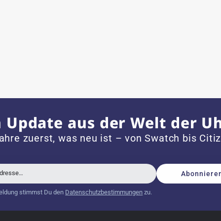
ch bei Sonderwünschen; wurde umgehend und
 mit neuer Batterie und korrekt eingestellter Uhrzeit an,
 Update aus der Welt der U
dem Jahr 1996 ist
ahre zuerst, was neu ist – von Swatch bis Citi
Adresse…
Abonniere
schöne Uhr. Vielen Dank :-)
eldung stimmst Du den
Datenschutzbestimmungen
zu.