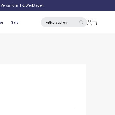
Versand in 1-2 Werktagen
über 8
Einloggen
Warenkorb
er
Sale
Artikel suchen