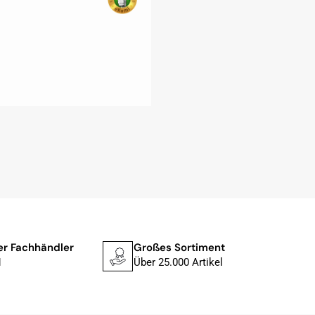
ler Fachhändler
Großes Sortiment
Schne
1
Über 25.000 Artikel
In 1–