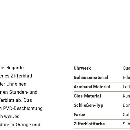
ne elegante,
Uhrwerk
Qua
enes Zifferblatt
Gehäusematerial
Ede
der Uhr einen
Armband Material
Led
enen Stunden- und
Glas Material
Kun
erblatt ab. Das
Schließen-Typ
Dor
nen PVD-Beschichtung
Farbe
Gol
in weißes
Zifferblattfarbe
Sil
rdüre in Orange und