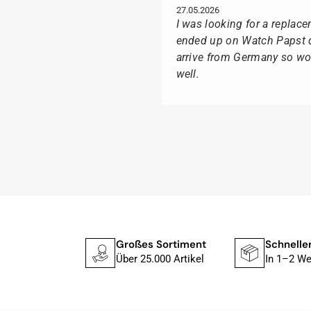
27.05.2026
I was looking for a replac
ended up on Watch Papst du
arrive from Germany so wou
well.
Suntka M.
09.02.2026
Lieferung erfolgte schnel
Ganz besonders freute mich
Box geliefert wurde, sonde
Ich kann Watch Papst, wer 
 Fachhändler
Großes Sortiment
Schnelle
Tissot liebt, für seine pro
Über 25.000 Artikel
In 1–2 We
Herbert B.