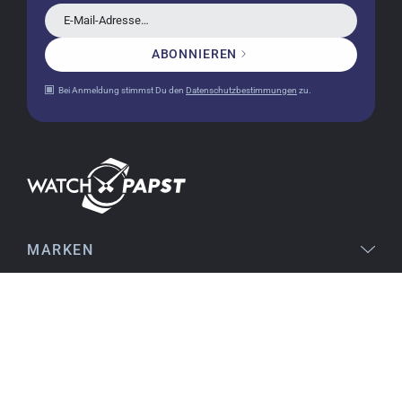
bereits mehrere Uhren bei watchpapst gekauft.
E-Mail-Adresse…
Sehr empfehlenswert!
ABONNIEREN
Bei Anmeldung stimmst Du den
Datenschutzbestimmungen
zu.
Christine J.
14.02.2026
Die Lieferung war superschnell und die Uhr
einwandfrei. Auch die Verpackung war sehr gut.
Ich bin sehr zufrieden, jederzeit wieder!
MARKEN
Stefan S.
16.02.2026
gut auffindbar im Netz, stichhaltige
RECHTLICHES
Informationen an den Produkten, einfache
Orientierung beim Kauf, sofortiger Versand,
SERVICE
alles ausgezeichnet
THEMEN