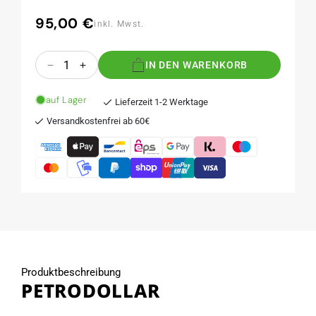
95,00 €
Normaler
inkl. Mwst.
Preis
Anzahl
IN DEN WARENKORB
Verringere
Erhöhe
die
die
Menge
Menge
auf Lager
Lieferzeit 1-2 Werktage
für
für
Versandkostenfrei ab 60€
PETRODOLLAR
PETRODOLLAR
Produktbeschreibung
PETRODOLLAR