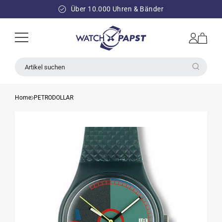
DIREKT
ZUM
Über 10.000 Uhren & Bänder
INHALT
Einloggen
Warenkorb
Artikel suchen
Home
PETRODOLLAR